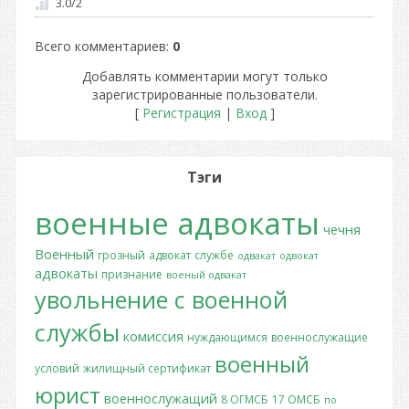
3.0
/
2
Всего комментариев
:
0
Добавлять комментарии могут только
зарегистрированные пользователи.
[
Регистрация
|
Вход
]
Тэги
военные адвокаты
чечня
Военный
грозный
адвокат
службе
одвакат
одвокат
адвокаты
признание
военый одвакат
увольнение с военной
службы
комиссия
нуждающимся
военнослужащие
военный
условий
жилищный сертификат
юрист
военнослужащий
8 ОГМСБ
17 ОМСБ
по