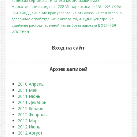
ипотека
Мобилизация
228
комиссия
сертификат
Наркотические средства
228 УК
наркотики
ст.228.1
228 УК РФ
ГАИ. ГИБДД
лишение прав управления
от наказания от н
условно-
досрочное освобождение
2 оклада
судья
судьи
усмотрение
военная
судебные расходы
военной
как выбрать адвоката
ипотека
Вход на сайт
Архив записей
2010 Апрель
2011 Май
2011 Июнь
2011 Декабрь
2012 Январь
2012 Февраль
2012 Март
2012 Июнь
2012 Август