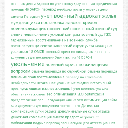
военным делам
Адвокат по уголовному делу
военная юридическая
перевод
помощь
46 ОбРОН
необходимости
уголовное дело
учет
военный адвокат
жилье
замены
Петрушин
нуждающихся
постановка
адвокат крехов
военнослужащих
грозненский гарнизонный военный суд
снятие
невыполнение условий контракт
военный суд
ГЖС
гарнизонный
восстановление на военной службе
военнослужащи
северо-кавказский окруж
учета
жилищных
уволиться
18 ОМСБ
военный юрист по жилищным
перечень
документов для постановки
Уволиться из 46 ОбРОН
увольнение
военный юрист по жилищным
вопросам
отмена перевода по служебной
отмена перевода
лишение прав
восстановление
перевод по служебной
необходимости
незаконное
увольнение за административный
прос
нуждающихся в жилье
жилищный учет военнослужащих
seo оптимизация
SEO optimizacija
обеспечение жильем
seo оптимизация сайта
предоставление военнослужащим жилых
seo
Денежная
документы для получения постоянного
компенсация
сутки отдыха
дополнительные сутки отдыха
денежная компенсация вместо предост
отсрочка от
мобилизации
подрыв
перевод военнослужащего
аттестационная