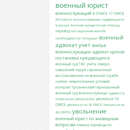
военный юрист
военнослужащий
8 ОГМСБ
17 ОМСБ
бесплатно
военнослужащие нуждающиеся
в улучше
военная юридическая помощь
перевод
кассационная жалоба
военный
необходимости
Петрушин
адвокат
учет
жилье
военнослужащих
адвокат крехов
постановка
нуждающихся
военный суд
ГЖС
учета
северо-
кавказский окруж
гарнизонный
восстановление на военной службе
снятие
невыполнение условий
контракт
грозненский гарнизонный
военный суд
военнослужащи
судимость
уволиться
18
незаконное увольнение
ОМСБ
уволиться из 18 ОМСБ
Уволиться из
увольнение
46 ОбРОН
военный юрист по жилищным
вопросам
отмена перевода по