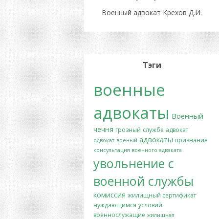
Военный адвокат Крехов Д.И.
Тэги
военные
адвокаты
Военный
чечня
грозный
службе
адвокат
адвокаты
признание
одвокат
военый
консультация военного адваката
увольнение с
военной службы
комиссия
жилищный сертификат
нуждающимся
условий
военнослужащие
жилищная