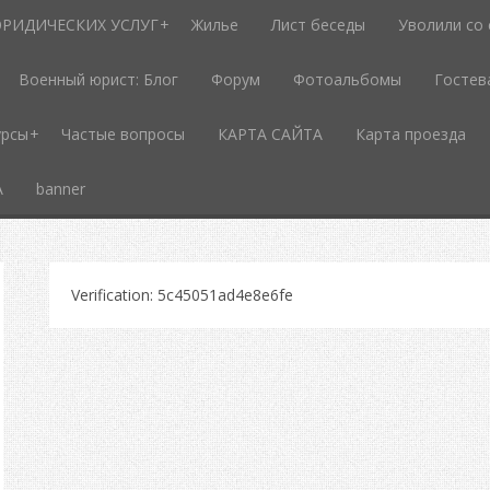
РИДИЧЕСКИХ УСЛУГ
Жилье
Лист беседы
Уволили со
Военный юрист: Блог
Форум
Фотоальбомы
Гостев
урсы
Частые вопросы
КАРТА САЙТА
Карта проезда
А
banner
Verification: 5c45051ad4e8e6fe