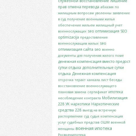
служебной
восстановление
лишение
прав
отмена перевода
абхазия
по
жилищным вопросам
уволенны
заявление
в суд
получение военными жилья
обеспечение жильем
жилищный учет
seo оптимизация
SEO
военнослужащих
optimizacija
предоставление
seo
военнослужащим жилых
оптимизация сайта
seo
военно
документы для получения жилого поме
денежная компенсация вместо предост
сутки отдыха
дополнительные сутки
отдыха
Денежная компенсация
отсрочка
теракт
ханкала
лист беседы
восстановление военнослужащего
ипотека
плановая замена
сертификат
Мобилизация
несоблюдение контракта
228 УК
наркотики
Наркотические
средства
228
выезд на встречную
распоряжении
суд
судья
компенсация
услуг судебных представ
ОШМ
военной
военная ипотека
женщины
Росвоенипотека