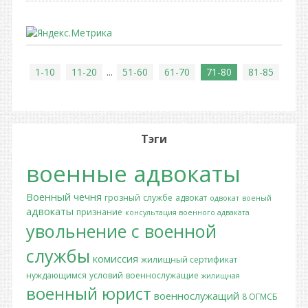
1-10
11-20
...
51-60
61-70
71-80
81-85
Тэги
военные адвокаты
Военный
чечня
грозный
службе
адвокат
одвокат
военый
адвокаты
признание
консультация военного адваката
увольнение с военной
службы
комиссия
жилищный сертификат
нуждающимся
условий
военнослужащие
жилищная
военный юрист
военнослужащий
8 ОГМСБ