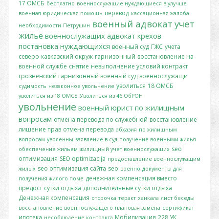
17 ОМСБ
бесплатно
военнослужащие нуждающиеся в улучше
перевод
военная юридическая помощь
кассационная жалоба
военный адвокат
учет
необходимости
Петрушин
жилье
военнослужащих
адвокат крехов
постановка
нуждающихся
военный суд
ГЖС
учета
северо-кавказский окруж
гарнизонный
восстановление на
военной службе
снятие
невыполнение условий контракт
грозненский гарнизонный военный суд
военнослужащи
уволиться
18 ОМСБ
судимость
незаконное увольнение
уволиться из 18 ОМСБ
Уволиться из 46 ОбРОН
увольнение
военный юрист по жилищным
вопросам
отмена перевода по служебной
восстановление
лишение прав
отмена перевода
абхазия
по жилищным
вопросам
уволенны
заявление в суд
получение военными жилья
seo
обеспечение жильем
жилищный учет военнослужащих
оптимизация
SEO optimizacija
предоставление военнослужащим
seo оптимизация сайта
seo
жилых
военно
документы для
денежная компенсация вместо
получения жилого поме
предост
сутки отдыха
дополнительные сутки отдыха
Денежная компенсация
отсрочка
теракт
ханкала
лист беседы
восстановление военнослужащего
плановая замена
сертификат
ипотека
Мобилизация
228 УК
несоблюдение контракта