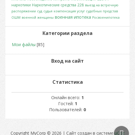
наркотики
Наркотические средства
228
выезд на встречную
распоряжении
суд
судья
компенсация услуг судебных представ
военная ипотека
ОШМ
военной
женщины
Росвоенипотека
Категории раздела
Мои файлы
[85]
Вход на сайт
Статистика
Онлайн всего:
1
Гостей:
1
Пользователей:
0
Copyright MyCorp © 2026
|
Сайт создан в системе
uCoz