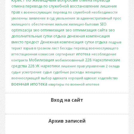
отмена перевода
отмена перевода по служебной
восстановление
лишение
прав
х военнослужащих
перевод по служебной необходимости
уволенны
заявление в суд
увольнение за административный прос
SEO
жилищного
обеспечение жильем
жилищно-бытовая
optimizacija
seo оптимизация
seo оптимизация сайта
seo
дополнительные сутки отдыха
денежная компенсация
вместо предост
Денежная компенсация
сутки отдыха
подрыв
теракт
взрыв в грозном
лист беседы
перевод военнослужащего
ипотека
аттестационная комиссия
сертификат
несоблюдение
Мобилизация
228
Наркотические
контракта
мобилизованный
средства
228 УК
наркотики
лишение прав управления
2 оклада
судьи
усмотрение
судья
судебные расходы
женщины
военнослужащей
выбор адвоката
хороший адвокат
ходатайство
военная ипотека
квартиры по военной ипотеке
Вход на сайт
Архив записей