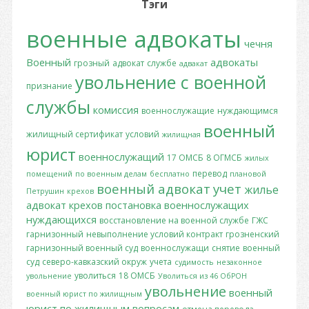
Тэги
военные адвокаты
чечня
Военный
адвокаты
грозный
адвокат
службе
адвакат
увольнение с военной
признание
службы
комиссия
военнослужащие
нуждающимся
военный
жилищный сертификат
условий
жилищная
юрист
военнослужащий
17 ОМСБ
8 ОГМСБ
жилых
перевод
помещений
по военным делам
бесплатно
плановой
военный адвокат
учет
жилье
Петрушин
крехов
адвокат крехов
постановка
военнослужащих
нуждающихся
восстановление на военной службе
ГЖС
гарнизонный
невыполнение условий контракт
грозненский
гарнизонный военный суд
военнослужащи
снятие
военный
суд
северо-кавказский окруж
учета
судимость
незаконное
уволиться
18 ОМСБ
увольнение
Уволиться из 46 ОбРОН
увольнение
военный
военный юрист по жилищным
юрист по жилищным вопросам