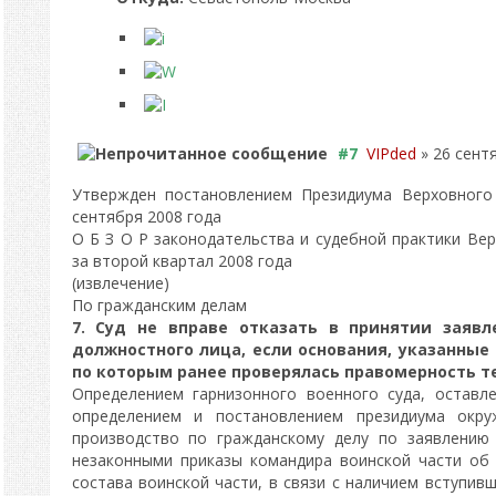
#7
VIPded
» 26 сентя
Утвержден постановлением Президиума Верховного
сентября 2008 года
О Б З О Р законодательства и судебной практики Ве
за второй квартал 2008 года
(извлечение)
По гражданским делам
7. Суд не вправе отказать в принятии заяв
должностного лица, если основания, указанные 
по которым ранее проверялась правомерность т
Определением гарнизонного военного суда, оставл
определением и постановлением президиума окру
производство по гражданскому делу по заявлению 
незаконными приказы командира воинской части об 
состава воинской части, в связи с наличием вступив