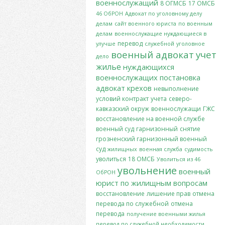
военнослужащий
8 ОГМСБ
17 ОМСБ
46 ОбРОН
Адвокат по уголовному делу
делам
сайт военного юриста
по военным
делам
военнослужащие нуждающиеся в
перевод
улучше
служебной
уголовное
военный адвокат
учет
дело
жилье
нуждающихся
военнослужащих
постановка
адвокат крехов
невыполнение
условий контракт
учета
северо-
кавказский окруж
военнослужащи
ГЖС
восстановление на военной службе
военный суд
гарнизонный
снятие
грозненский гарнизонный военный
суд
жилищных
военная служба
судимость
уволиться
18 ОМСБ
Уволиться из 46
увольнение
военный
ОбРОН
юрист по жилищным вопросам
восстановление
лишение прав
отмена
перевода по служебной
отмена
перевода
получение военными жилья
перевод по служебной необходимости