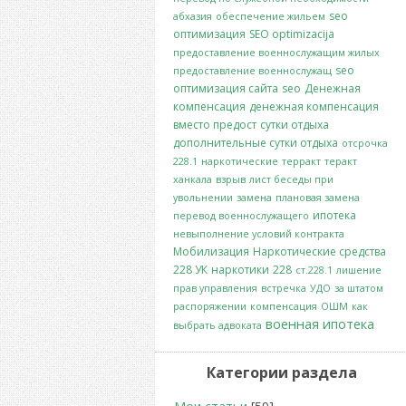
seo
абхазия
обеспечение жильем
оптимизация
SEO optimizacija
предоставление военнослужащим жилых
seo
предоставление военнослужащ
оптимизация сайта
seo
Денежная
компенсация
денежная компенсация
вместо предост
сутки отдыха
дополнительные сутки отдыха
отсрочка
228.1
наркотические
терракт
теракт
ханкала
взрыв
лист беседы при
увольнении
замена
плановая замена
ипотека
перевод военнослужащего
невыполнение условий контракта
Мобилизация
Наркотические средства
228 УК
наркотики
228
ст.228.1
лишение
прав управления
встречка
УДО
за штатом
распоряжении
компенсация
ОШМ
как
военная ипотека
выбрать адвоката
Категории раздела