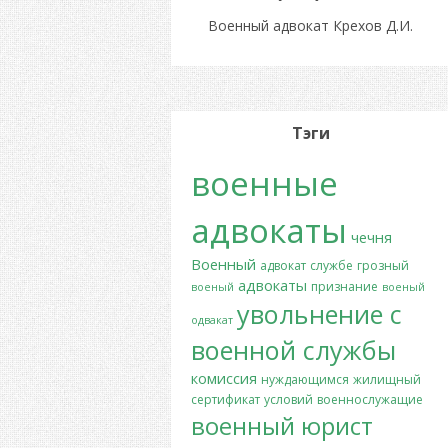
Военный адвокат Крехов Д.И.
Тэги
военные
адвокаты
чечня
Военный
адвокат
службе
грозный
адвокаты
признание
военый
военый
увольнение с
одвакат
военной службы
комиссия
нуждающимся
жилищный
сертификат
условий
военнослужащие
военный юрист