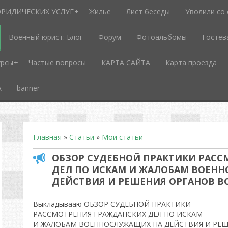
РИДИЧЕСКИХ УСЛУГ
Жилье
Лист беседы
Уволили со
Военный юрист: Блог
Форум
Фотоальбомы
Гостев
урсы
Частые вопросы
КАРТА САЙТА
Карта проезда
А
banner
Главная
»
Статьи
»
Мои статьи
ОБЗОР СУДЕБНОЙ ПРАКТИКИ РАСС
ДЕЛ ПО ИСКАМ И ЖАЛОБАМ ВОЕН
ДЕЙСТВИЯ И РЕШЕНИЯ ОРГАНОВ В
Выкладывааю ОБЗОР СУДЕБНОЙ ПРАКТИКИ
РАССМОТРЕНИЯ ГРАЖДАНСКИХ ДЕЛ ПО ИСКАМ
И ЖАЛОБАМ ВОЕННОСЛУЖАЩИХ НА ДЕЙСТВИЯ И РЕШ