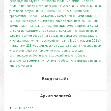
перевода по служебной
восстановление
лишение прав
отмена перевода
х военнослужащих
уволенны
сняли
жилищный
seo оптимизация
SEO optimizacija
учет военнослужащих
seo оптимизация сайта
предоставление военнослужащим жилых
seo
Денежная
военно
документы для получения постоянного
компенсация
денежная компенсация вместо предост
сутки
отдыха
дополнительные сутки отдыха
228.1
ханкала
подрыв
взрыв в грозном
взрыв
лист беседы
перевод военнослужащего
ипотека
Мобилизация
228 УК
невыполнение условий контракта
наркотики
228
Наркотические средства
ст.228.1
лишение прав
управления
УДО
распоряжении
усмотрение
расходы
компенсация
выбор адвоката
хороший адвокат
образец
военная ипотека
ходатайства
требования к квартире
военная
ипотека условия
Вход на сайт
Архив записей
2010 Апрель