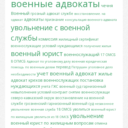
военные адвокаты
чечня
Военный
грозный
адвокат
службе
восстановление. на
адвокаты
признание
одвакат
консультация военного адваката
увольнение с военной
службы
комиссия
жилищный сертификат
военнослужащие
условий
нуждающимся
получение жилья
военный юрист
военнослужащий
17 ОМСБ
8 ОГМСБ
Адвокат по уголовному делу
военная юридическая
перевод
помощь
по военным делам
Петрушин
уголовное дело
учет
военный адвокат
жилье
необходимости
адвокат крехов
военнослужащих
постановка
нуждающихся
учета
ГЖС
военный суд
гарнизонный
невыполнение условий контракт
снятие
военнослужащи
северо-кавказский окруж
восстановление на военной
службе
грозненский гарнизонный военный суд
незаконное
18 ОМСБ
уволиться
увольнение
военная служба
военный юрист
увольнение
по жилищным
уволиться из 18 ОМСБ
военный юрист по жилищным вопросам
отмена