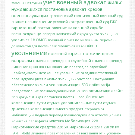
учет
военный адвокат
жилье
замены
Петрушин
нуждающихся
постановка
адвокат крехов
военнослужащих
грозненский гарнизонный военный суд
снятие
невыполнение условий контракт
военный суд
ГЖС
гарнизонный
восстановление на военной службе
военнослужащи
северо-кавказский окруж
учета
жилищных
уволиться
18 ОМСБ
военный юрист по жилищным
перечень
документов для постановки
Уволиться из 46 ОбРОН
увольнение
военный юрист по жилищным
вопросам
отмена перевода по служебной
отмена перевода
лишение прав
восстановление
перевод по служебной
необходимости
незаконное
увольнение за административный
прос
нуждающихся в жилье
жилищный учет военнослужащих
seo оптимизация
SEO optimizacija
обеспечение жильем
seo оптимизация сайта
предоставление военнослужащим жилых
seo
Денежная
документы для получения постоянного
компенсация
сутки отдыха
дополнительные сутки отдыха
денежная компенсация вместо предост
отсрочка от
мобилизации
подрыв
перевод военнослужащего
аттестационная
ипотека
Мобилизация
228
комиссия
сертификат
Наркотические средства
228 УК
наркотики
ст.228.1
228 УК РФ
ГАИ. ГИБДД
лишение прав управления
от наказания от н
условно-