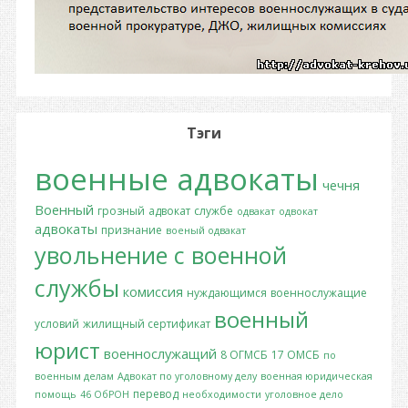
Тэги
военные адвокаты
чечня
Военный
грозный
адвокат
службе
одвакат
одвокат
адвокаты
признание
военый одвакат
увольнение с военной
службы
комиссия
нуждающимся
военнослужащие
военный
условий
жилищный сертификат
юрист
военнослужащий
8 ОГМСБ
17 ОМСБ
по
военным делам
Адвокат по уголовному делу
военная юридическая
перевод
помощь
46 ОбРОН
необходимости
уголовное дело