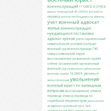
военнослужащий
17 ОМСБ
8 ОГМСБ
жилых помещений
46 ОбРОН
бесплатно
перевод
крехов
необходимости
замены
учет
военный адвокат
жилье
военнослужащих
нуждающихся
постановка
адвокат крехов
учета
гарнизонный
невыполнение условий контракт
военный суд
военнослужащи
ГЖС
северо-кавказский окруж
восстановление на военной службе
снятие
грозненский гарнизонный
военный суд
незаконное увольнение
18 ОМСБ
уволиться
военная служба
увольнение
жилье военным
военный юрист по жилищным
вопросам
восстановление
отмена
перевода
отмена перевода по
служебной
лишение прав
увольнение
seo
за административный прос
оптимизация
SEO optimizacija
seo