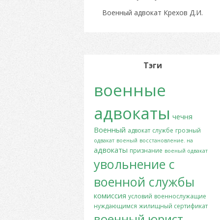
Военный адвокат Крехов Д.И.
Тэги
военные
адвокаты
чечня
Военный
адвокат
службе
грозный
одвакат
военый
восстановление. на
адвокаты
признание
военый одвакат
увольнение с
военной службы
комиссия
условий
военнослужащие
нуждающимся
жилищный сертификат
военный юрист