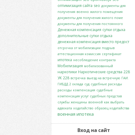
оптимизация сайта
seo
документы для
получения
военно
жилого помещения
документы для получения жилого поме
документы для получения постоянного
Денежная компенсация
сутки отдыха
дополнительные сутки отдыха
денежная компенсация вместо предост
отсрочка от мобилизации
подрыв
аттестационная комиссия
сертификат
ипотека
несоблюдение контракта
Мобилизация
мобилизованный
наркотики
Наркотические средства
228
УК
228
встречка
выезд на встречную
ГАИ.
ГИБДД
2 оклада
суд
судебные расходы
расходы
компенсация
судебные
компенсация услуг судебных представ
службы
женщины
военной
как выбрать
адвоката
ходатайство
образец ходатайства
военная ипотека
Вход на сайт