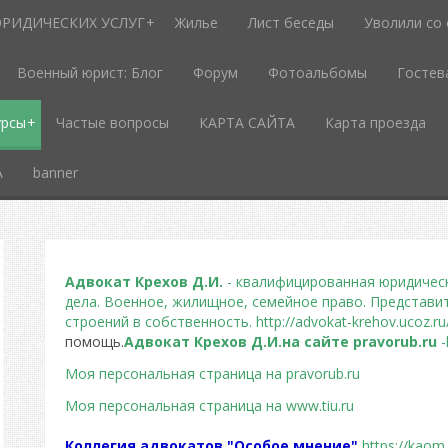
РИДИЧЕСКИХ УСЛУГ
Жилье
Лист беседы
Уволили со
Военный юрист: Блог
Форум
Фотоальбомы
Гостев
урсы
Частые вопросы
КАРТА САЙТА
Карта проезда
А
banner
Адвокат Крехов Д.И.
- квалифицированная юридичес
дела. Военное, жилищное, семейное право. Представи
строений в собственность. http://advokat-krehov.ucoz.ru
помощь.
Адвокат Крехов Д.И.на сайте pravorub.ru
-
Моя персональная страница на pravorub.ru
Моя персональная страница на www.tiu.ru
Коллегия адвокатов "Особое мнение"
https://kaom.