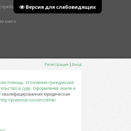
Версия для слабовидящих
 службы
ая книга
Регистрация
|
Вход
кая помощь. Уголовные,гражданские
тельство в суде. Оформление земли и
/
квалифицированная юридическая
http://pravorub.ru/users/dmik/
ru/