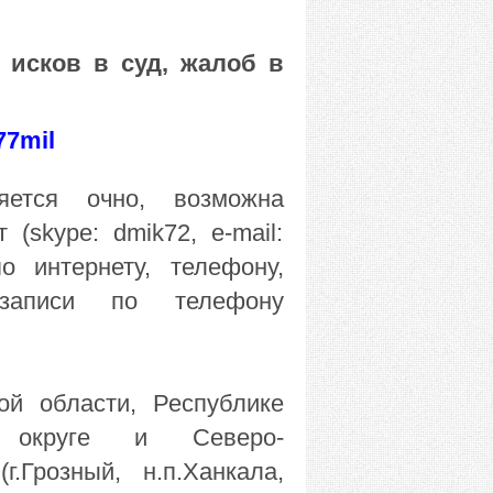
 исков в суд, жалоб в
77mil
яется очно, возможна
(skype: dmik72, e-mail:
по интернету, телефону,
 записи по телефону
й области, Республике
 округе и Северо-
.Грозный, н.п.Ханкала,