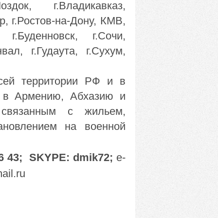
Моздок, г.Владикавказ,
р, г.Ростов-на-Дону, КМВ,
, г.Буденновск, г.Сочи,
вал, г.Гудаута, г.Сухум,
сей территории РФ и в
 в Армению, Абхазию
и
связанным с жильем,
ановлением на военной
16 43;
SKYPE: dmik72
;
e-
il.ru