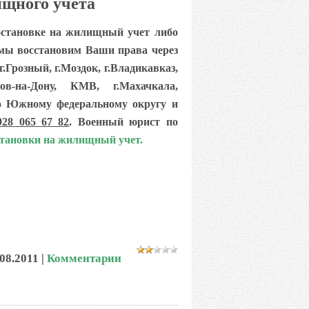
ищного учета
постановке на жилищный учет либо
ы восстановим Ваши права через
г.Грозный, г.Моздок, г.Владикавказ,
стов-на-Дону, КМВ, г.Махачкала,
д по Южному федеральному округу и
928 065 67 82
. Военный юрист по
становки на жилищный учет.
.08.2011
|
Комментарии