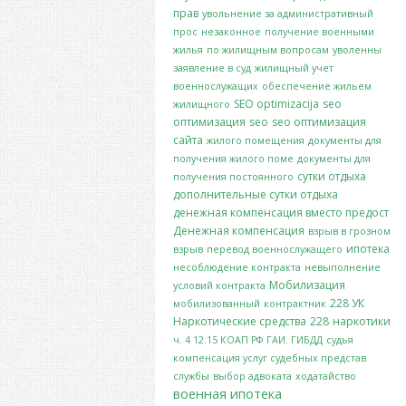
прав
увольнение за административный
прос
незаконное
получение военными
жилья
по жилищным вопросам
уволенны
заявление в суд
жилищный учет
военнослужащих
обеспечение жильем
SEO optimizacija
seo
жилищного
оптимизация
seo
seo оптимизация
сайта
жилого помещения
документы для
получения жилого поме
документы для
сутки отдыха
получения постоянного
дополнительные сутки отдыха
денежная компенсация вместо предост
Денежная компенсация
взрыв в грозном
ипотека
взрыв
перевод военнослужащего
несоблюдение контракта
невыполнение
Мобилизация
условий контракта
228 УК
мобилизованный
контрактник
Наркотические средства
228
наркотики
ч. 4 12.15 КОАП РФ
ГАИ. ГИБДД
судья
компенсация услуг судебных представ
службы
выбор адвоката
ходатайство
военная ипотека