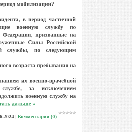
период мобилизации?
идента, в период частичной
дящие военную службу по
й Федерации, призванные на
руженные Силы Российской
ой службы, по следующим
ьного возраста пребывания на
знанием их военно-врачебной
службе, за исключением
одолжить военную службу на
тать дальше »
6.2024
|
Комментарии (0)