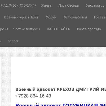
РИДИЧЕСКИХ УСЛУГ
Жилье
Лист беседы
Уволили со
Военный юрист: Блог
Форум
Фотоальбомы
Гостев
урсы
Частые вопросы
КАРТА САЙТА
Карта проезда
А
banner
Военный адвокат КРЕХОВ ДМИТРИЙ 
+7928 864 16 43
Военный адвокат
ГОЛУБИЦКАЯ (
М