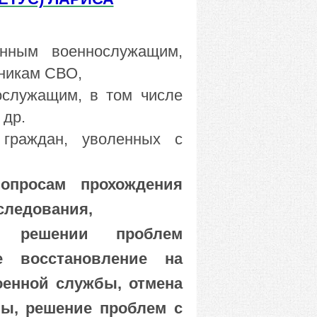
анным военнослужащим,
тникам СВО,
ослужащим, в том числе
 др.
граждан, уволенных с
просам прохождения
еследования,
решении проблем
е восстановление на
оенной службы, отмена
бы, решение проблем с