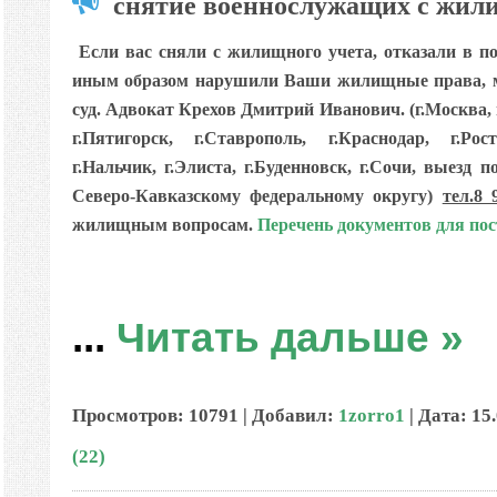
снятие военнослужащих с жил
Если вас сняли с жилищного учета, отказали в 
иным образом нарушили Ваши жилищные права, м
суд. Адвокат Крехов Дмитрий Иванович.
(г.Москва, 
г.Пятигорск, г.Ставрополь, г.Краснодар, г.Ро
г.Нальчик, г.Элиста, г.Буденновск, г.Сочи, выез
Северо-Кавказскому федеральному округу)
тел.8 
жилищным вопросам.
Перечень документов для по
...
Читать дальше »
Просмотров: 10791 | Добавил:
1zorro1
| Дата:
15
(22)