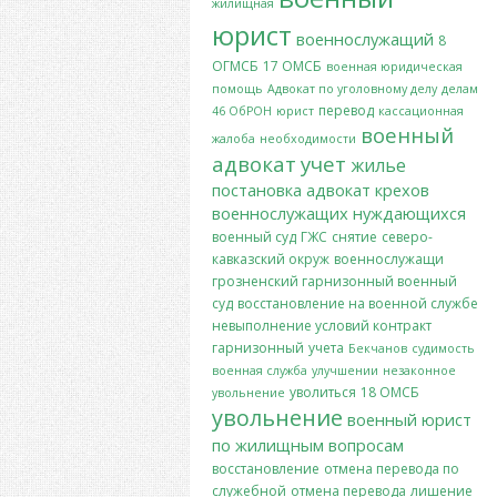
жилищная
юрист
военнослужащий
8
ОГМСБ
17 ОМСБ
военная юридическая
помощь
Адвокат по уголовному делу
делам
перевод
46 ОбРОН
юрист
кассационная
военный
жалоба
необходимости
адвокат
учет
жилье
постановка
адвокат крехов
военнослужащих
нуждающихся
военный суд
ГЖС
снятие
северо-
кавказский окруж
военнослужащи
грозненский гарнизонный военный
суд
восстановление на военной службе
невыполнение условий контракт
гарнизонный
учета
Бекчанов
судимость
военная служба
улучшении
незаконное
уволиться
18 ОМСБ
увольнение
увольнение
военный юрист
по жилищным вопросам
восстановление
отмена перевода по
служебной
отмена перевода
лишение