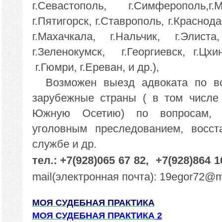
г.Севастополь, г.Симферополь,г.
г.Пятигорск, г.Ставрополь, г.Краснода
г.Махачкала, г.Нальчик, г.Элиста
г.Зеленокумск, г.Георгиевск, г.Цхин
г.Гюмри, г.Ереван, и др.),
Возможен выезд адвоката по в
зарубежные страны ( в том числе
Южную Осетию) по вопросам, 
уголовным преследованием, восст
службе и др.
тел.: +7(928)065 67 82,
+7(928)864 
mail(электронная почта): 19egor72@ma
МОЯ СУДЕБНАЯ ПРАКТИКА
МОЯ СУДЕБНАЯ ПРАКТИКА
2