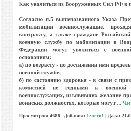
Как уволиться из Вооруженных Сил РФ в 
Согласно п.5 вышеназванного Указа През
мобилизации военнослужащие, прохо
контракту, а также граждане Российско
военную службу по мобилизации в Воо
Федерации могут уволиться с военн
основаниям:
а) по возрасту - по достижении ими предел
военной службе;
б) по состоянию здоровья - в связи с при
комиссией не годными к военной 
военнослужащих, изъявивших желание пр
воинских должностях, которые могут
...
Чи
Просмотров: 4686 | Добавил:
1zorro1
| Дата:
21.0