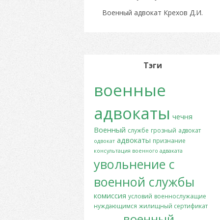
Военный адвокат Крехов Д.И.
Тэги
военные
адвокаты
чечня
Военный
службе
грозный
адвокат
адвокаты
признание
одвокат
консультация военного адваката
увольнение с
военной службы
комиссия
условий
военнослужащие
нуждающимся
жилищный сертификат
военный