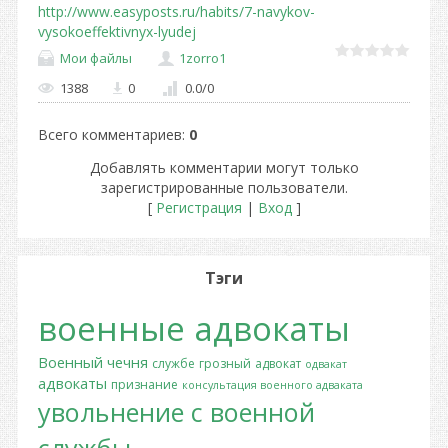
http://www.easyposts.ru/habits/7-navykov-
vysokoeffektivnyx-lyudej
Мои файлы
1zorro1
1388
0
0.0
/
0
Всего комментариев
:
0
Добавлять комментарии могут только
зарегистрированные пользователи.
[
Регистрация
|
Вход
]
Тэги
военные адвокаты
Военный
чечня
службе
грозный
адвокат
одвакат
адвокаты
признание
консультация военного адваката
увольнение с военной