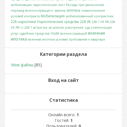
мобилизации
наркотические
лист беседы при увольнении
ипотека
перевод военнослужащего
замена
невыполнение
Мобилизация
условий контракта
мобилизованный
контрактник
228
наркотики
Наркотические средства
228 УК
228.1 УК РФ
228
УК РФ
ст.228.1
встречка
за штатом
усмотрение
суд
компенсация
военная
услуг судебных представ
ОШМ
военнослужащей
ипотека
военная ипотека условия
требования к квартире
Категории раздела
Мои файлы
[85]
Вход на сайт
Статистика
Онлайн всего:
1
Гостей:
1
Пользователей:
0