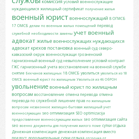
службы
комиссия
условий
военнослужащие
нуждающимся
жилищный сертификат
получение жилья
военный юрист
военнослужащий
8 ОГМСБ
17 ОМСБ
перевод
делам
по военным
жилых помещений
учет
военный
служебной
необходимости
замены
адвокат
жилье
военнослужащих
нуждающихся
адвокат крехов
постановка
военный суд
северо-
кавказский окруж
военнослужащи
грозненский
гарнизонный военный суд
невыполнение условий контракт
ГЖС
гарнизонный
учета
восстановление на военной службе
снятие
18 ОМСБ
уволиться
Бекчанов
жилищных
уволиться из 18
ОМСБ
военный юрист по жилищным
Уволиться из 46 ОбРОН
увольнение
военный юрист по жилищным
вопросам
восстановление
отмена перевода
отмена
перевода по служебной
лишение прав
по жилищным
вопросам
незаконное
жилищно-бытовая
жилищный учет
seo оптимизация
SEO optimizacija
военнослужащих
seo оптимизация сайта
предоставление военнослужащим жилых
seo
сутки отдыха
военно
документы для получения жилого поме
Денежная компенсация
денежная компенсация вместо
предост
дополнительные сутки отдыха
отсрочка от