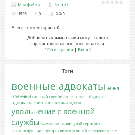
Мои файлы
1zorro1
1506
0
0.0
/
0
Всего комментариев
:
0
Добавлять комментарии могут только
зарегистрированные пользователи.
[
Регистрация
|
Вход
]
Тэги
военные адвокаты
чечня
Военный
грозный
службе
адвокат
военый
адвакат
адвокаты
признание
военый одвакат
увольнение с военной
службы
комиссия
жилищный сертификат
военнослужащие
нуждающимся
условий
получение жилья