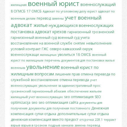
военный юрист
военнослужащий
жилищная
8 ОГМСБ
17 ОМСБ
Адвокат по уголовному делу
юрист
адвокат по
учет
военный
перевод
военным делам
замены
адвокат
жилье
нуждающихся
военнослужащих
постановка
адвокат крехов
гарнизонный
грозненский
гарнизонный военный суд
военный суд
учета
восстановление на военной службе
снятие
невыполнение
условий контракт
ГЖС
северо-кавказский окруж
военнослужащи
уволиться
18 ОМСБ
жилищных
военный
юрист по жилищным
перечень документов для постановки
жилье
увольнение
военный юрист по
военным
жилищным вопросам
лишение прав
отмена перевода по
служебной
восстановление
отмена перевода
учет
военнослужащих
увольнение за административный прос
грозненский гарнизонный
абхазия
обеспечение жильем
seo оптимизация
SEO
жилищный учет военнослужащих
optimizacija
seo
seo оптимизация сайта
документы для
Денежная
получения
документы для получения постоянного
компенсация
сутки отдыха
дополнительные сутки отдыха
денежная компенсация вместо предост
отсрочка
228.1
терракт
взрыв
взрыв в грозном
подрыв
ханкала
замена
перевод