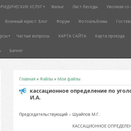
РИДИЧЕСКИХ УСЛУГ
Жилье
Лист беседы
Уволили со
Военный юрист: Блог
Форум
Фотоальбомы
Гостев
урсы
Частые вопросы
КАРТА САЙТА
Карта проезда
А
banner
Главная
»
Файлы
»
Мои файлы
кассационное определение по уго
И.А.
Председательствующий – Шуайпов М.Г.
КАССАЦИОННОЕ ОПРЕДЕЛЕНИ