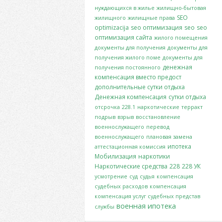
нуждающихся в жилье
жилищно-бытовая
SEO
жилищного
жилищные права
optimizacija
seo оптимизация
seo
seo
оптимизация сайта
жилого помещения
документы для получения
документы для
получения жилого поме
документы для
денежная
получения постоянного
компенсация вместо предост
дополнительные сутки отдыха
Денежная компенсация
сутки отдыха
отсрочка
228.1
наркотические
терракт
подрыв
взрыв
восстановление
военнослужащего
перевод
военнослужащего
плановая замена
ипотека
аттестационная комиссия
Мобилизация
наркотики
Наркотические средства
228
228 УК
усмотрение
суд
судья
компенсация
судебных расходов
компенсация
компенсация услуг судебных представ
военная ипотека
службы