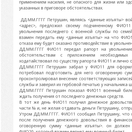
применением насилия, не опасного для жизни или зд
указанных в приговоре обстоятельствах.
ДД.ММ.ГГГГ Петрушин, являясь <данные изъяты> во
<адрес>, предложил своему подчиненному ФИО11
увольнения последнего с военной службы по семе
взамен передать ему <данные изъяты> на что ФИО1
отказа ему будет оказано противодействие в увольнен
ДД.ММ.ГГГГ ФИО11 передал рапорт на увольнени
обстоятельствам с приложением необходимых 
ходатайствовал по существу рапорта ФИО11 и лично о
ДД.ММ.ГГГГ Петрушин забрал у ФИО11 для оформл
потребовал подготовить для него оговоренную сум
проконтролировал внесение соответствующих записей
службы и заверил их гербовой печатью у начальника ш
ДД.ММ.ГГГГ Петрушин показал ФИО11 военный биле
ждать получения от последнего денежных средств.
В тот же день ФИО11 получил денежное довольств
части № и, не желая отдавать деньги Петрушину, отп
Утром ДД.ММ.ГГГГ. ФИО11 сообщил Петрушину, что 
после получения денежного довольствия в финансо
оговоренную сумму <данные изъяты>. он должен
ФИО20, который взамен вернет ему военный билет.