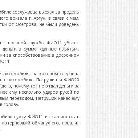
обиле сослуживца выехал за пределы
о вокзала г. Аргун, в связи с чем,
тки от Осетрова, не были доведены
ый с военной службы ФИО11 убыл с
 деньги в сумме <данные изъяты>.,
ки за способствование в досрочном
ИО11
и автомобиля, на котором следовал
 на автомобиле Петрушин и ФИО20
шего, почему тот не отдал деньги за
нес ему несколько ударов рукой по
овым переводом, Петрушин нанес ему
в голову.
обиля сумку ФИО11 и стал искать в
то потерпевший обманул его, повалил
.