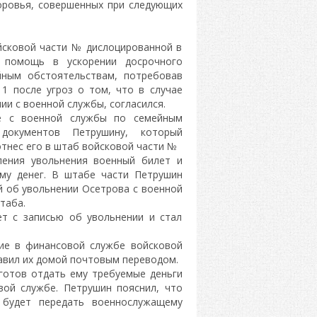
оровья, совершенных при следующих
йсковой части № дислоцированной в
 помощь в ускорении досрочного
йным обстоятельствам, потребовав
1 после угроз о том, что в случае
ии с военной службы, согласился.
е с военной службы по семейным
документов Петрушину, который
тнес его в штаб войсковой части №
ения увольнения военный билет и
му денег. В штабе части Петрушин
 об увольнении Осетрова с военной
таба.
т с записью об увольнении и стал
ие в финансовой службе войсковой
равил их домой почтовым переводом.
готов отдать ему требуемые деньги
вой службе. Петрушин пояснил, что
 будет передать военнослужащему