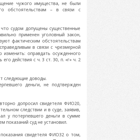
ищение чужого имущества, не были
го обстоятельствам – в связи с
 что судом допущены существенные
авильно применен уголовный закон,
твуют фактическим обстоятельствам
справедливым в связи с чрезмерной
р изменить: оправдать осужденного
его действия с ч. 3 ст. 30, п. «г» ч. 2
т следующие доводы.
рпевшего деньги, не подтвержден
овторно допросил свидетеля ФИО20,
тельном следствии и в суде, заявив,
ал у потерпевшего деньги в сумме
м показаний суд не установил.
 показания свидетеля ФИО32 о том,