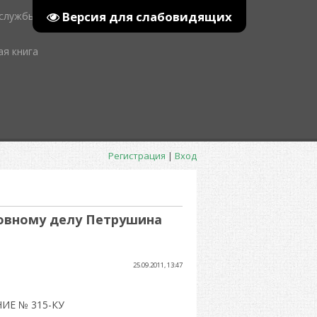
Версия для слабовидящих
 службы
ая книга
Регистрация
|
Вход
ловному делу Петрушина
25.09.2011, 13:47
Е № 315-КУ