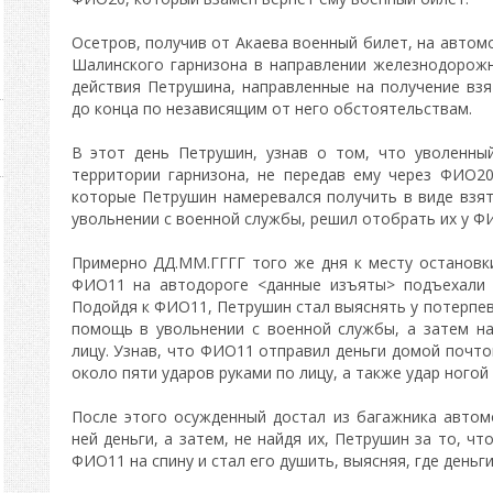
Осетров, получив от Акаева военный билет, на автом
Шалинского гарнизона в направлении железнодорожног
действия Петрушина, направленные на получение взя
до конца по независящим от него обстоятельствам.
В этот день Петрушин, узнав о том, что уволенн
территории гарнизона, не передав ему через ФИО20
которые Петрушин намеревался получить в виде взят
увольнении с военной службы, решил отобрать их у Ф
Примерно ДД.ММ.ГГГГ того же дня к месту остановк
ФИО11 на автодороге <данные изъяты> подъехали
Подойдя к ФИО11, Петрушин стал выяснять у потерпев
помощь в увольнении с военной службы, а затем на
лицу. Узнав, что ФИО11 отправил деньги домой почт
около пяти ударов руками по лицу, а также удар ногой 
После этого осужденный достал из багажника автом
ней деньги, а затем, не найдя их, Петрушин за то, ч
ФИО11 на спину и стал его душить, выясняя, где деньги