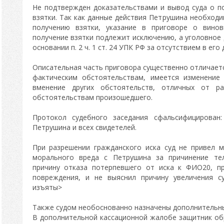
Не подтвержден доказательствами и вывод суда о п
взятки. Так как данные действия Петрушина необходи
получению взятки, указание в приговоре о вино
получение взятки подлежит исключению, а уголовное 
основании п. 2 ч. 1 ст. 24 УПК РФ за отсутствием в его
Описательная часть приговора существенно отличает
фактическим обстоятельствам, имеется изменение
вменение других обстоятельств, отличных от р
обстоятельствам произошедшего.
Протокол судебного заседания сфальсифицирован:
Петрушина и всех свидетелей.
При разрешении гражданского иска суд не привел 
морального вреда с Петрушина за причинение тел
причину отказа потерпевшего от иска к ФИО20, п
повреждения, и не выяснил причину увеличения с
изъяты>
Также судом необоснованно назначены дополнительны
В дополнительной кассационной жалобе защитник об