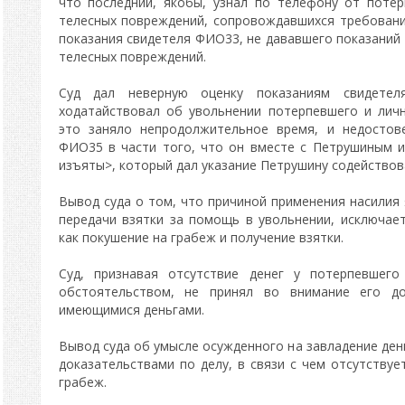
что последний, якобы, узнал по телефону от поте
телесных повреждений, сопровождавшихся требование
показания свидетеля ФИО33, не дававшего показаний
телесных повреждений.
Суд дал неверную оценку показаниям свидет
ходатайствовал об увольнении потерпевшего и лич
это заняло непродолжительное время, и недостов
ФИО35 в части того, что он вместе с Петрушиным 
изъяты>, который дал указание Петрушину содейство
Вывод суда о том, что причиной применения насилия
передачи взятки за помощь в увольнении, исключае
как покушение на грабеж и получение взятки.
Суд, признавая отсутствие денег у потерпевшег
обстоятельством, не принял во внимание его д
имеющимися деньгами.
Вывод суда об умысле осужденного на завладение де
доказательствами по делу, в связи с чем отсутствуе
грабеж.