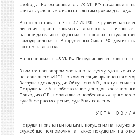
свободы. На основании ст. 73 УК РФ наказание в 
считать условным с испытательным сроком два года.
В соответствии с ч. 3 ст. 47 УК РФ Петрушину назнач
лишения права занимать должности, связанные
распорядительных функций в органах государстве
самоуправления, в Вооруженных Силах РФ, других во
сроком на два года.
На основании ст. 48 УК РФ Петрушин лишен воинского
Этим же приговором частично на сумму <данные изъя
потерпевшего ФИО11 о компенсации причиненного мор
Заслушав доклад судьи Облучкова А.В., выступления з
Петрушина И.А. в обоснование доводов кассационны
Приходько С.В., полагавшего необходимым приговор о
судебное рассмотрение, судебная коллегия
У С Т А Н О В И Л А
Петрушин признан виновным в покушении на получение
служебные полномочия, а также покушении на отк