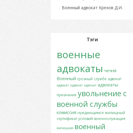
Военный адвокат Крехов Д.И.
Тэги
военные
адвокаты
чечня
Военный
грозный
службе
адвокат
адвокаты
адвакат
одвакат
одвокат
увольнение с
признание
военной службы
комиссия
нуждающимся
жилищный
сертификат
условий
военнослужащие
военный
жилищная