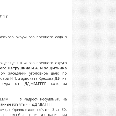
 г.
азского окружного военного суда в
окуратуры Южного военного округа
ого Петрушина И.А. и защитника
ом заседании уголовное дело по
вой Н.П. и адвоката Крехова Д.И. на
го суда от ДД.ММ.ГГГГ которым
ММ.ГГГГ в <адрес> несудимый, на
данные изъяты> – ДД.ММ.ГГГГ
азмере <данные изъяты>. и ч. 3 ст. 30,
а два года без штрафа и ограничения