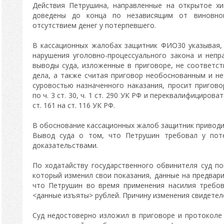
Действия Петрушина, направленные на открытое х
доведены до конца по независящим от виновно
отсутствием денег у потерпевшего.
В кассационных жалобах защитник ФИО30 указывая,
нарушения уголовно-процессуального закона и непр
выводы суда, изложенные в приговоре, не соответс
дела, а также считая приговор необоснованным и не
суровостью назначенного наказания, просит пригово
по ч. 3 ст. 30, ч. 1 ст. 290 УК РФ и переквалифицировать 
ст. 161 на ст. 116 УК РФ.
В обоснование кассационных жалоб защитник приводи
Вывод суда о том, что Петрушин требовал у поте
доказательствами.
По ходатайству государственного обвинителя суд п
который изменил свои показания, данные на предвари
что Петрушин во время применения насилия требов
<данные изъяты> рублей. Причину изменения свидетеле
Суд недостоверно изложил в приговоре и протоколе