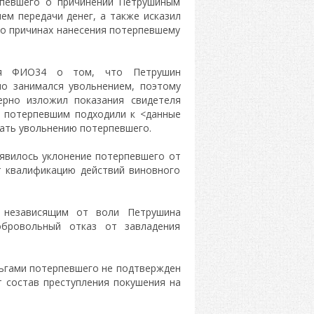
рпевшего о причинении Петрушиным
м передачи денег, а также исказил
 о причинах нанесения потерпевшему
еля ФИО34 о том, что Петрушин
но занимался увольнением, поэтому
ерно изложил показания свидетеля
и потерпевшим подходили к <данные
вать увольнению потерпевшего.
 явилось уклонение потерпевшего от
т квалификацию действий виновного
о независящим от воли Петрушина
обровольный отказ от завладения
ньгами потерпевшего не подтвержден
т состав преступления покушения на