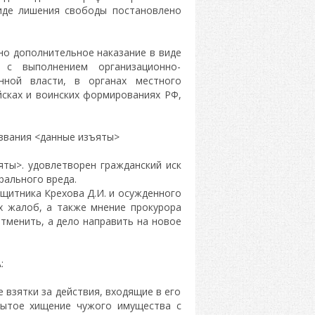
виде лишения свободы постановлено
ено дополнительное наказание в виде
 с выполнением организационно-
нной власти, в органах местного
йсках и воинских формированиях РФ,
 звания <данные изъяты>
ты>. удовлетворен гражданский иск
ального вреда.
ащитника Крехова Д.И. и осужденного
х жалоб, а также мнение прокурора
тменить, а дело направить на новое
:
 взятки за действия, входящие в его
рытое хищение чужого имущества с