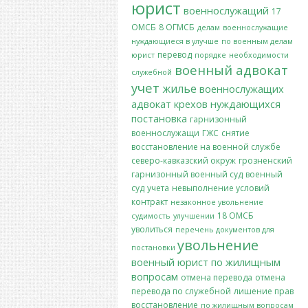
юрист
военнослужащий
17
ОМСБ
8 ОГМСБ
делам
военнослужащие
нуждающиеся в улучше
по военным делам
перевод
юрист
порядке
необходимости
военный адвокат
служебной
учет
жилье
военнослужащих
адвокат крехов
нуждающихся
постановка
гарнизонный
военнослужащи
ГЖС
снятие
восстановление на военной службе
северо-кавказский окруж
грозненский
гарнизонный военный суд
военный
суд
учета
невыполнение условий
контракт
незаконное увольнение
18 ОМСБ
судимость
улучшении
уволиться
перечень документов для
увольнение
постановки
военный юрист по жилищным
вопросам
отмена перевода
отмена
перевода по служебной
лишение прав
восстановление
по жилищным вопросам