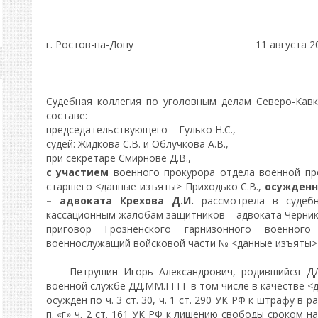
г. Ростов-на-Дону 11 августа 2011
Судебная коллегия по уголовным делам Северо-Кавк
составе:
председательствующего – Гулько Н.С.,
судей: Жидкова C.В. и Облучкова А.В.,
при секретаре Смирнове Д.В.,
с участием
военного прокурора отдела военной пр
старшего <данные изъяты> Приходько С.В.,
осужденн
– адвоката Крехова Д.И.
рассмотрела в судебн
кассационным жалобам защитников – адвоката Чернико
приговор Грозненского гарнизонного военно
военнослужащий войсковой части № <данные изъяты>
Петрушин Игорь Александрович, родившийся ДД.
военной службе ДД.ММ.ГГГГ в том числе в качестве <
осужден по ч. 3 ст. 30, ч. 1 ст. 290 УК РФ к штрафу в р
п. «г» ч. 2 ст. 161 УК РФ к лишению свободы сроком н