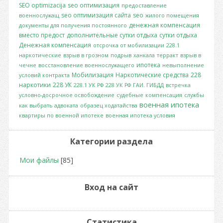
SEO optimizacija
seo оптимизация
предоставление
seo оптимизация сайта
seo
военнослужащ
жилого помещения
денежная компенсация
документы для получения постоянного
вместо предост
дополнительные сутки отдыха
сутки отдыха
Денежная компенсация
отсрочка от мобилизации
228.1
наркотические
взрыв в грозном
подрыв
ханкала
терракт
взрыв в
ипотека
чечне
восстановление военнослужащего
невыполнение
Мобилизация
Наркотические средства
228
условий контракта
наркотики
228 УК
228.1 УК РФ
228 УК РФ
ГАИ. ГИБДД
встречка
условно-досрочное освобождение
судебные
компенсация
службы
военная ипотека
как выбрать адвоката
образец ходатайства
квартиры по военной ипотеке
военная ипотека условия
Категории раздела
Мои файлы
[85]
Вход на сайт
Статистика