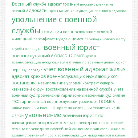
Военный
службе
адвокат
грозный
восстановление. на
адвокаты
признание
военый
консультация военного адваката
увольнение с военной
службы
комиссия
военнослужащие
условий
жилищный сертификат
нуждающимся
перевод к новому месту
военный юрист
службы
жилищная
военнослужащий
8 ОГМСБ
17 ОМСБ
делам
военнослужащие нуждающиеся в улучше
по военным делам
юрист
учет
военный адвокат
жилье
перевод
порядке
адвокат крехов
военнослужащих
нуждающихся
постановка
невыполнение условий контракт
северо-
кавказский окруж
восстановление на военной службе
учета
военный суд
грозненский гарнизонный военный суд
снятие
ГЖС
гарнизонный
военнослужащи
уволиться
18 ОМСБ
жилье военным
военный юрист по жилищным
Уволиться из 46
увольнение
военный юрист по
ОбРОН
жилищным вопросам
отмена перевода
восстановление
отмена перевода по служебной
лишение прав
увольнение за
административный прос
х военнослужащих
нуждающихся в жилье