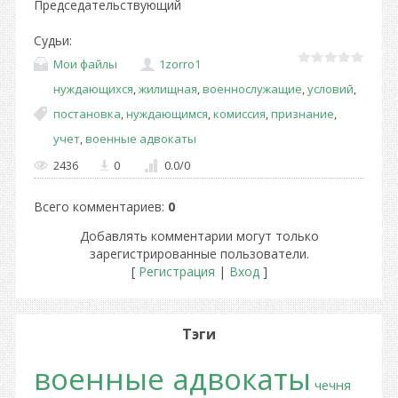
Председательствующий
Судьи:
Мои файлы
1zorro1
нуждающихся
,
жилищная
,
военнослужащие
,
условий
,
постановка
,
нуждающимся
,
комиссия
,
признание
,
учет
,
военные адвокаты
2436
0
0.0
/
0
Всего комментариев
:
0
Добавлять комментарии могут только
зарегистрированные пользователи.
[
Регистрация
|
Вход
]
Тэги
военные адвокаты
чечня