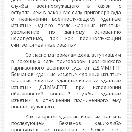
службы военнослужащего в связи с
вступлением в законную силу приговора суда
о назначении военнослужащему
<данные
изъяты>
Однако после
<данные изъяты>
,
увольнение по данному основанию
недопустимо, так как военнослужащий
считается
<данные изъяты>
Согласно материалам дела, вступившим
в законную силу приговором Грозненского
гарнизонного военного суда от
ДД.ММ.ГГГГ
Бекчанов
<данные изъяты>
<данные изъяты>
<данные изъяты>
,
<данные изъяты>
<данные
изъяты>
ДД.ММ.ГГГГ
при исполнении
обязанностей военной службы
<данные
изъяты>
в отношении подчинённого ему
военнослужащего.
Как за время
<данные изъяты>
, так и в
последующем, Бекчанов каких-либо
проступков не совершал и, более того,