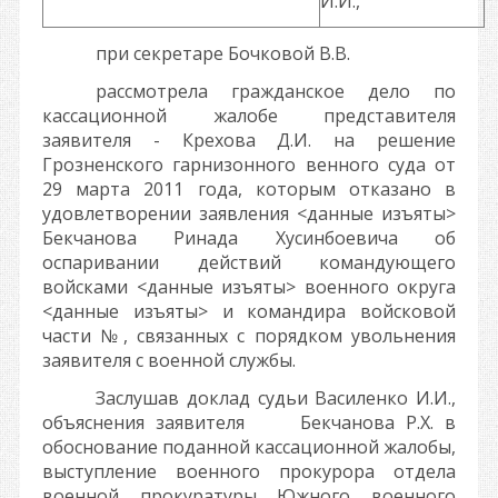
И.И.,
при секретаре Бочковой В.В.
рассмотрела гражданское дело по
кассационной жалобе представителя
заявителя - Крехова Д.И. на решение
Грозненского гарнизонного венного суда от
29 марта 2011 года, которым отказано в
удовлетворении заявления
<данные изъяты>
Бекчанова Ринада Хусинбоевича об
оспаривании действий командующего
войсками
<данные изъяты>
военного округа
<данные изъяты>
и командира войсковой
части
№
, связанных с порядком увольнения
заявителя с военной службы.
Заслушав доклад судьи Василенко И.И.,
объяснения заявителя Бекчанова Р.Х. в
обоснование поданной кассационной жалобы,
выступление военного прокурора отдела
военной прокуратуры Южного военного