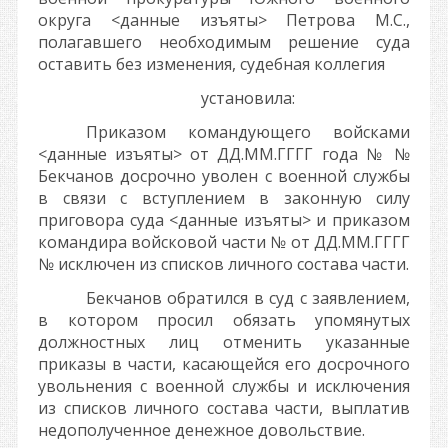
округа
<данные изъяты>
Петрова М.С.,
полагавшего необходимым решение суда
оставить без изменения, судебная коллегия
установила:
Приказом командующего войсками
<данные изъяты>
от
ДД.ММ.ГГГГ
года №
№
Бекчанов досрочно уволен с военной службы
в связи с вступлением в законную силу
приговора суда
<данные изъяты>
и приказом
командира войсковой части
№
от
ДД.ММ.ГГГГ
№
исключен из списков личного состава части.
Бекчанов обратился в суд с заявлением,
в котором просил обязать упомянутых
должностных лиц отменить указанные
приказы в части, касающейся его досрочного
увольнения с военной службы и исключения
из списков личного состава части, выплатив
недополученное денежное довольствие.