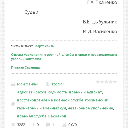
Е.А. Ткаченко
Судьи
В.Е. Цыбульник
И.И. Василенко
Читайте также:
Карта сайта
Отмена увольнения с военной службы в связи с невыполнением
условий контракта
Главная Страница
Мои файлы
1zorro1
адвокат крехов
,
судимость
,
военный адвокат
,
восстановление на военной службе
,
грозненский
гарнизонный военный суд
,
незаконное увольнение
,
военная служба
,
Бекчанов
3282
0
1
0.0
/
0