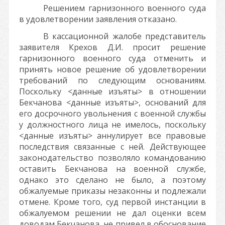
Решением гарнизонного военного суда
в удовлетворении заявления отказано.
В кассационной жалобе представитель
заявителя Крехов Д.И. просит решение
гарнизонного военного суда отменить и
принять новое решение об удовлетворении
требований по следующим основаниям.
Поскольку
<данные изъяты>
в отношении
Бекчанова
<данные изъяты>
, оснований для
его досрочного увольнения с военной службы
у должностного лица не имелось, поскольку
<данные изъяты>
аннулирует все правовые
последствия связанные с ней. Действующее
законодательство позволяло командованию
оставить Бекчанова на военной службе,
однако это сделано не было, а поэтому
обжалуемые приказы незаконны и подлежали
отмене. Кроме того, суд первой инстанции в
обжалуемом решении не дал оценки всем
доводам Бекчанова, не привел в обоснование