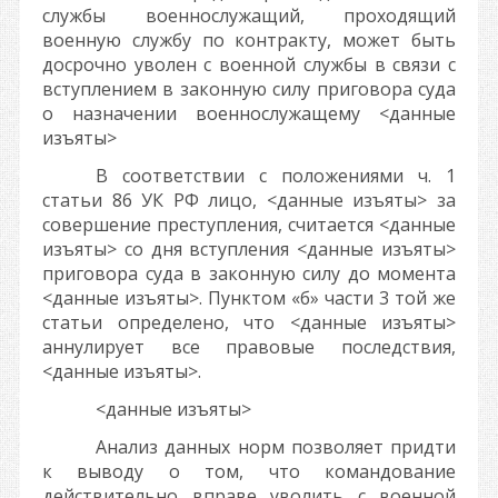
службы военнослужащий, проходящий
военную службу по контракту, может быть
досрочно уволен с военной службы в связи с
вступлением в законную силу приговора суда
о назначении военнослужащему
<данные
изъяты>
В соответствии с положениями ч. 1
статьи 86 УК РФ лицо,
<данные изъяты>
за
совершение преступления, считается
<данные
изъяты>
со дня вступления
<данные изъяты>
приговора суда в законную силу до момента
<данные изъяты>
. Пунктом «б» части 3 той же
статьи определено, что
<данные изъяты>
аннулирует все правовые последствия,
<данные изъяты>
.
<данные изъяты>
Анализ данных норм позволяет придти
к выводу о том, что командование
действительно вправе уволить с военной