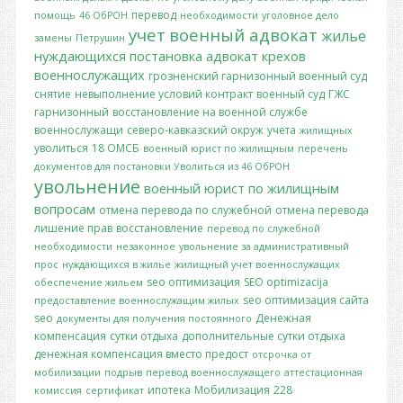
перевод
помощь
46 ОбРОН
необходимости
уголовное дело
учет
военный адвокат
жилье
замены
Петрушин
нуждающихся
постановка
адвокат крехов
военнослужащих
грозненский гарнизонный военный суд
снятие
невыполнение условий контракт
военный суд
ГЖС
гарнизонный
восстановление на военной службе
военнослужащи
северо-кавказский окруж
учета
жилищных
уволиться
18 ОМСБ
военный юрист по жилищным
перечень
документов для постановки
Уволиться из 46 ОбРОН
увольнение
военный юрист по жилищным
вопросам
отмена перевода по служебной
отмена перевода
лишение прав
восстановление
перевод по служебной
необходимости
незаконное
увольнение за административный
прос
нуждающихся в жилье
жилищный учет военнослужащих
seo оптимизация
SEO optimizacija
обеспечение жильем
seo оптимизация сайта
предоставление военнослужащим жилых
seo
Денежная
документы для получения постоянного
компенсация
сутки отдыха
дополнительные сутки отдыха
денежная компенсация вместо предост
отсрочка от
мобилизации
подрыв
перевод военнослужащего
аттестационная
ипотека
Мобилизация
228
комиссия
сертификат