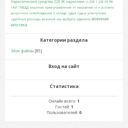
Наркотические средства
228 УК
наркотики
ст.228.1
228 УК РФ
ГАИ. ГИБДД
лишение прав управления
от наказания от н
условно-
досрочное освобождение
2 оклада
судья
судьи
усмотрение
военная
судебные расходы
военной
как выбрать адвоката
ипотека
Категории раздела
Мои файлы
[85]
Вход на сайт
Статистика
Онлайн всего:
1
Гостей:
1
Пользователей:
0