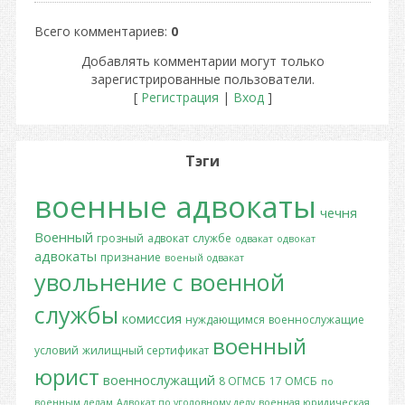
Всего комментариев
:
0
Добавлять комментарии могут только
зарегистрированные пользователи.
[
Регистрация
|
Вход
]
Тэги
военные адвокаты
чечня
Военный
грозный
адвокат
службе
одвакат
одвокат
адвокаты
признание
военый одвакат
увольнение с военной
службы
комиссия
нуждающимся
военнослужащие
военный
условий
жилищный сертификат
юрист
военнослужащий
8 ОГМСБ
17 ОМСБ
по
военным делам
Адвокат по уголовному делу
военная юридическая