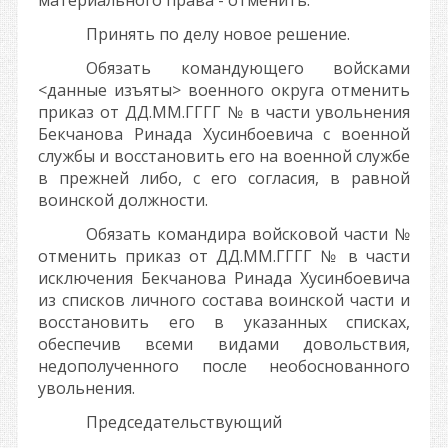
материального права - отменить.
Принять по делу новое решение.
Обязать командующего войсками
<данные изъяты>
военного округа отменить
приказ от
ДД.ММ.ГГГГ
№
в части увольнения
Бекчанова Ринада Хусинбоевича с военной
службы и восстановить его на военной службе
в прежней либо, с его согласия, в равной
воинской должности.
Обязать командира войсковой части
№
отменить приказ от
ДД.ММ.ГГГГ
№
в части
исключения Бекчанова Ринада Хусинбоевича
из списков личного состава воинской части и
восстановить его в указанных списках,
обеспечив всеми видами довольствия,
недополученного после необоснованного
увольнения.
Председательствующий