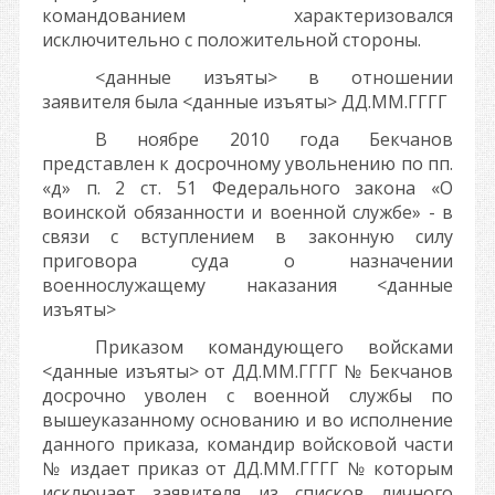
командованием характеризовался
исключительно с положительной стороны.
<данные изъяты>
в отношении
заявителя была
<данные изъяты>
ДД.ММ.ГГГГ
В ноябре 2010 года Бекчанов
представлен к досрочному увольнению по пп.
«д» п. 2 ст. 51 Федерального закона «О
воинской обязанности и военной службе» - в
связи с вступлением в законную силу
приговора суда о назначении
военнослужащему наказания
<данные
изъяты>
Приказом командующего войсками
<данные изъяты>
от
ДД.ММ.ГГГГ
№
Бекчанов
досрочно уволен с военной службы по
вышеуказанному основанию и во исполнение
данного приказа, командир войсковой части
№
издает приказ от
ДД.ММ.ГГГГ
№
которым
исключает заявителя из списков личного