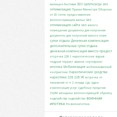
SEO optimizacija
seo
жилищно-бытовая
оптимизация
Приказ Министра Обороны
от 30 сентя
предоставление
seo
военнослужащим жилых
оптимизация сайта
seo
жилого
помещения
документы для получения
документы для получения жилого поме
сутки отдыха
Денежная компенсация
дополнительные сутки отдыха
денежная компенсация вместо предост
отсрочка
228.1
наркотические
взрыв
подрыв
терракт
замена
сертификат
ипотека
Мобилизация
мобилизованный
Наркотические средства
контрактник
наркотики
228
228 УК
встречка
от
наказания от н
2 оклада
суд
судьи
компенсация услуг судебных представ
ОШМ
женщины
военнослужащей
образец
военная
ходатайства
ходатайство
ипотека
Росвоенипотека