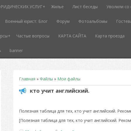
РИДИЧЕСКИХ УСЛУГ
Жилье
Лист беседы
Уволили со
Военный юрист: Блог
Форум
Фотоальбомы
Гостев
урсы
Частые вопросы
КАРТА САЙТА
Карта проезда
А
banner
Главная
»
Файлы
»
Мои файлы
кто учит английский.
Полезная таблица для тех, кто учит английский. Реком
[Полезная таблица для тех, кто учит английский. Реко