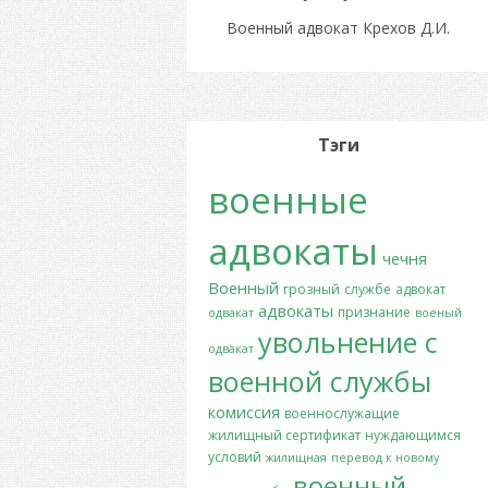
Военный адвокат Крехов Д.И.
Тэги
военные
адвокаты
чечня
Военный
грозный
службе
адвокат
адвокаты
признание
одвакат
военый
увольнение с
одвакат
военной службы
комиссия
военнослужащие
жилищный сертификат
нуждающимся
условий
жилищная
перевод к новому
военный