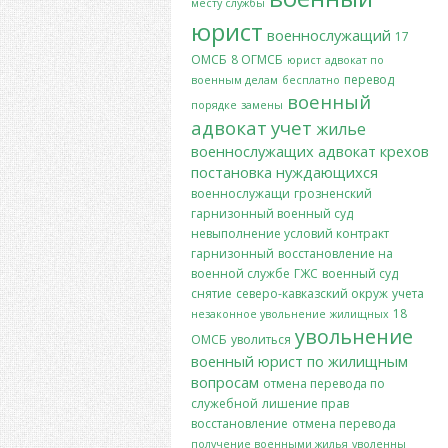
месту службы
юрист
военнослужащий
17
ОМСБ
8 ОГМСБ
юрист
адвокат по
перевод
военным делам
бесплатно
военный
порядке
замены
адвокат
учет
жилье
военнослужащих
адвокат крехов
постановка
нуждающихся
военнослужащи
грозненский
гарнизонный военный суд
невыполнение условий контракт
гарнизонный
восстановление на
военной службе
ГЖС
военный суд
снятие
северо-кавказский окруж
учета
18
незаконное увольнение
жилищных
увольнение
ОМСБ
уволиться
военный юрист по жилищным
вопросам
отмена перевода по
служебной
лишение прав
восстановление
отмена перевода
получение военными жилья
уволенны