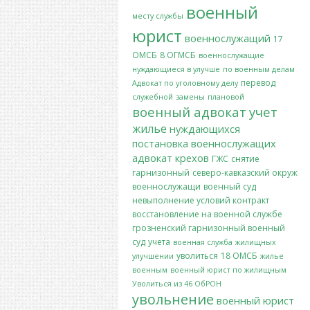
военный
месту службы
юрист
военнослужащий
17
ОМСБ
8 ОГМСБ
военнослужащие
нуждающиеся в улучше
по военным делам
перевод
Адвокат по уголовному делу
служебной
замены
плановой
военный адвокат
учет
жилье
нуждающихся
постановка
военнослужащих
адвокат крехов
ГЖС
снятие
гарнизонный
северо-кавказский окруж
военнослужащи
военный суд
невыполнение условий контракт
восстановление на военной службе
грозненский гарнизонный военный
суд
учета
военная служба
жилищных
уволиться
18 ОМСБ
улучшении
жилье
военным
военный юрист по жилищным
Уволиться из 46 ОбРОН
увольнение
военный юрист