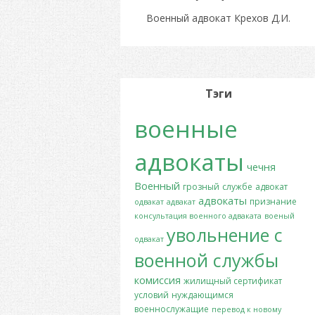
Военный адвокат Крехов Д.И.
Тэги
военные
адвокаты
чечня
Военный
грозный
службе
адвокат
адвокаты
признание
одвакат
адвакат
консультация военного адваката
военый
увольнение с
одвакат
военной службы
комиссия
жилищный сертификат
условий
нуждающимся
военнослужащие
перевод к новому