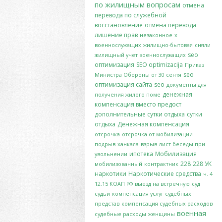
по жилищным вопросам
отмена
перевода по служебной
восстановление
отмена перевода
лишение прав
незаконное
х
военнослужащих
жилищно-бытовая
сняли
seo
жилищный учет военнослужащих
оптимизация
SEO optimizacija
Приказ
seo
Министра Обороны от 30 сентя
оптимизация сайта
seo
документы для
денежная
получения жилого поме
компенсация вместо предост
дополнительные сутки отдыха
сутки
отдыха
Денежная компенсация
отсрочка
отсрочка от мобилизации
подрыв
ханкала
взрыв
лист беседы при
ипотека
Мобилизация
увольнении
228
228 УК
мобилизованный
контрактник
наркотики
Наркотические средства
ч. 4
12.15 КОАП РФ
выезд на встречную
суд
судьи
компенсация услуг судебных
представ
компенсация судебных расходов
военная
судебные расходы
женщины