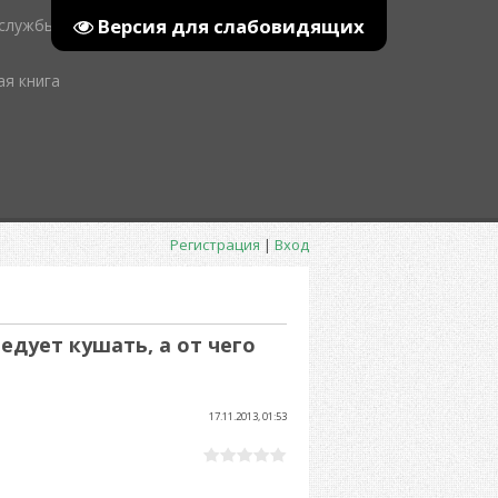
Версия для слабовидящих
 службы
ая книга
Регистрация
|
Вход
едует кушать, а от чего
17.11.2013, 01:53