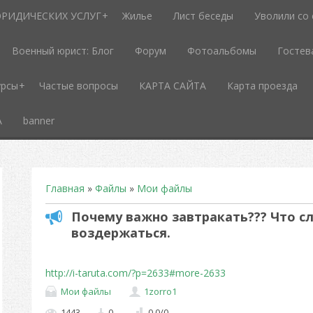
РИДИЧЕСКИХ УСЛУГ
Жилье
Лист беседы
Уволили со
Военный юрист: Блог
Форум
Фотоальбомы
Гостев
урсы
Частые вопросы
КАРТА САЙТА
Карта проезда
А
banner
Главная
»
Файлы
»
Мои файлы
Почему важно завтракать??? Что сл
воздержаться.
http://i-taruta.com/?p=2633#more-2633
Мои файлы
1zorro1
1443
0
0.0
/
0