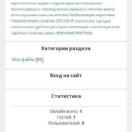
наркотические
терракт
подрыв
взрыв
восстановление
военнослужащего
перевод военнослужащего
плановая замена
ипотека
Мобилизация
наркотики
аттестационная комиссия
Наркотические средства
228
228 УК
усмотрение
суд
судья
компенсация судебных расходов
компенсация
компенсация услуг
военная ипотека
судебных представ
службы
Категории раздела
Мои файлы
[85]
Вход на сайт
Статистика
Онлайн всего:
1
Гостей:
1
Пользователей:
0