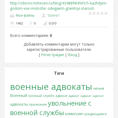
http://zdorov.mirtesen.ru/blog/43488984565/S-kazhdyim-
godom-vse-molozhe:-sdvigaem-granitsyi-starosti
Мои файлы
1zorro1
1462
0
0.0
/
0
Всего комментариев
:
0
Добавлять комментарии могут только
зарегистрированные пользователи.
[
Регистрация
|
Вход
]
Тэги
военные адвокаты
чечня
Военный
грозный
службе
адвокат
адвакат
одвакат
одвокат
увольнение с
адвокаты
признание
военной службы
комиссия
нуждающимся