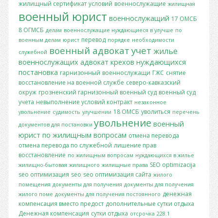
жилищный сертификат
условий
военнослужащие
жилищная
военный юрист
военнослужащий
17 ОМСБ
8 ОГМСБ
делам
военнослужащие нуждающиеся в улучше
по
перевод
военным делам
юрист
порядке
необходимости
военный адвокат
учет
жилье
служебной
военнослужащих
адвокат крехов
нуждающихся
постановка
гарнизонный
военнослужащи
ГЖС
снятие
восстановление на военной службе
северо-кавказский
окруж
грозненский гарнизонный военный суд
военный суд
учета
невыполнение условий контракт
незаконное
18 ОМСБ
уволиться
увольнение
судимость
улучшении
перечень
увольнение
военный
документов для постановки
юрист по жилищным вопросам
отмена перевода
отмена перевода по служебной
лишение прав
восстановление
по жилищным вопросам
нуждающихся в жилье
SEO optimizacija
жилищно-бытовая
жилищного
жилищные права
seo оптимизация
seo
seo оптимизация сайта
жилого
помещения
документы для получения
документы для получения
денежная
жилого поме
документы для получения постоянного
компенсация вместо предост
дополнительные сутки отдыха
Денежная компенсация
сутки отдыха
отсрочка
228.1