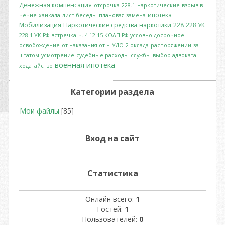
Денежная компенсация
отсрочка
228.1
наркотические
взрыв в
ипотека
чечне
ханкала
лист беседы
плановая замена
Мобилизация
Наркотические средства
наркотики
228
228 УК
228.1 УК РФ
встречка
ч. 4 12.15 КОАП РФ
условно-досрочное
освобождение
от наказания от н
УДО
2 оклада
распоряжении
за
штатом
усмотрение
судебные расходы
службы
выбор адвоката
военная ипотека
ходатайство
Категории раздела
Мои файлы
[85]
Вход на сайт
Статистика
Онлайн всего:
1
Гостей:
1
Пользователей:
0