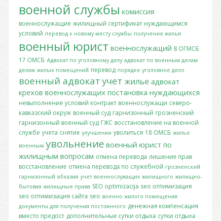
военной службы
комиссия
военнослужащие
жилищный сертификат
нуждающимся
условий
перевод к новому месту службы
получение жилья
военный юрист
военнослужащий
8 ОГМСБ
17 ОМСБ
Адвокат по уголовному делу
адвокат по военным делам
перевод
делам
жилых помещений
порядке
уголовное дело
военный адвокат
учет
жилье
адвокат
крехов
военнослужащих
постановка
нуждающихся
невыполнение условий контракт
военнослужащи
северо-
кавказский окруж
военный суд
гарнизонный
грозненский
гарнизонный военный суд
ГЖС
восстановление на военной
службе
учета
снятие
уволиться
18 ОМСБ
улучшении
жилье
увольнение
военный юрист по
военным
жилищным вопросам
отмена перевода
лишение прав
восстановление
отмена перевода по служебной
грозненский
гарнизонный
абхазия
учет военнослужащих
жилищного
жилищно-
SEO optimizacija
seo оптимизация
бытовая
жилищные права
seo оптимизация сайта
seo
военно
жилого помещения
денежная компенсация
документы для получения постоянного
вместо предост
дополнительные сутки отдыха
сутки отдыха