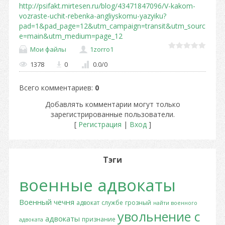
http://psifakt.mirtesen.ru/blog/43471847096/V-kakom-
vozraste-uchit-rebenka-angliyskomu-yazyiku?
pad=1&pad_page=12&utm_campaign=transit&utm_sourc
e=main&utm_medium=page_12
Мои файлы
1zorro1
1378
0
0.0
/
0
Всего комментариев
:
0
Добавлять комментарии могут только
зарегистрированные пользователи.
[
Регистрация
|
Вход
]
Тэги
военные адвокаты
Военный
чечня
адвокат
службе
грозный
найти военного
увольнение с
адвокаты
признание
адвоката