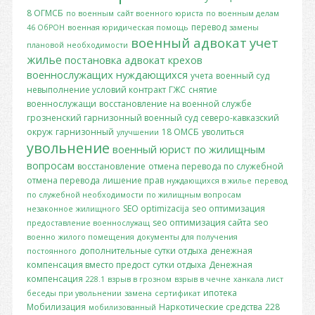
8 ОГМСБ
по военным
сайт военного юриста
по военным делам
перевод
46 ОбРОН
военная юридическая помощь
замены
военный адвокат
учет
плановой
необходимости
жилье
постановка
адвокат крехов
военнослужащих
нуждающихся
учета
военный суд
невыполнение условий контракт
ГЖС
снятие
военнослужащи
восстановление на военной службе
грозненский гарнизонный военный суд
северо-кавказский
окруж
гарнизонный
18 ОМСБ
уволиться
улучшении
увольнение
военный юрист по жилищным
вопросам
восстановление
отмена перевода по служебной
отмена перевода
лишение прав
нуждающихся в жилье
перевод
по служебной необходимости
по жилищным вопросам
SEO optimizacija
seo оптимизация
незаконное
жилищного
seo оптимизация сайта
seo
предоставление военнослужащ
военно
жилого помещения
документы для получения
дополнительные сутки отдыха
денежная
постоянного
компенсация вместо предост
сутки отдыха
Денежная
компенсация
228.1
взрыв в грозном
взрыв в чечне
ханкала
лист
ипотека
беседы при увольнении
замена
сертификат
Мобилизация
Наркотические средства
228
мобилизованный