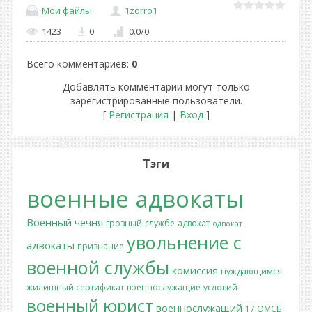
Мои файлы
1zorro1
1423
0
0.0
/
0
Всего комментариев
:
0
Добавлять комментарии могут только
зарегистрированные пользователи.
[
Регистрация
|
Вход
]
Тэги
военные адвокаты
Военный
чечня
грозный
службе
адвокат
одвокат
увольнение с
адвокаты
признание
военной службы
комиссия
нуждающимся
жилищный сертификат
военнослужащие
условий
военный юрист
военнослужащий
17 ОМСБ