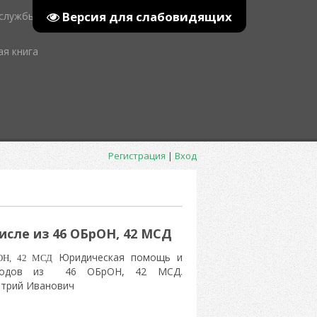
Версия для слабовидящих
 службы
ая книга
Регистрация
|
Вход
исле из 46 ОБрОН, 42 МСД
Юридическая помощь и
ОН, 42 МСД
реводов из 46 ОБрОН, 42 МСД.
итрий Иванович