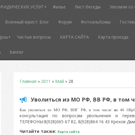
РИДИЧЕСКИХ УСЛУГ
Жилье
Лист беседы
Уволили со
Военный юрист: Блог
Форум
Фотоальбомы
Гостев
урсы
Частые вопросы
КАРТА САЙТА
Карта проезда
А
banner
Главная
»
2011
»
Май
»
28
Уволиться из МО РФ, ВВ РФ, в том ч
Как уволиться из МО РФ, ВНГ РФ, в том числе
и
з 46 ОБр
консультация по вопросам увольнения и пе
ТЕЛЕФОНЫ:8(928)065 67 82, 8(928)864 16 43 Крехов Дм
Читайте также:
Карта сайта