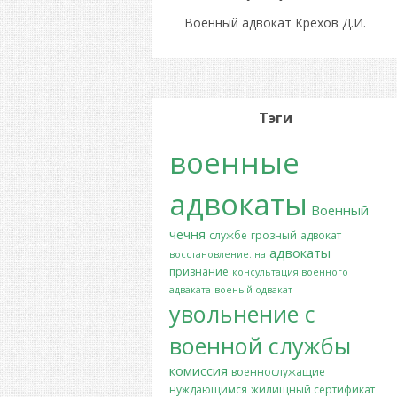
Военный адвокат Крехов Д.И.
Тэги
военные
адвокаты
Военный
чечня
службе
грозный
адвокат
адвокаты
восстановление. на
признание
консультация военного
адваката
военый одвакат
увольнение с
военной службы
комиссия
военнослужащие
нуждающимся
жилищный сертификат