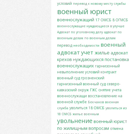
условий
перевод к новому месту службы
военный юрист
военнослужащий
17 ОМСБ
8 ОГМСБ
военнослужащие нуждающиеся в улучше
Адвокат по уголовному делу
адвокат по
военным делам
по военным делам
военный
перевод
необходимости
адвокат
учет
жилье
адвокат
крехов
нуждающихся
постановка
военнослужащих
гарнизонный
невыполнение условий контракт
военный суд
грозненский
гарнизонный военный суд
северо-
кавказский окруж
ГЖС
снятие
учета
военнослужащи
восстановление на
военной службе
Бекчанов
военная
уволиться
18 ОМСБ
служба
уволиться из
18 ОМСБ
жилье военным
увольнение
военный юрист
по жилищным вопросам
отмена