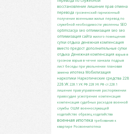
перевода по служебной
восстановление
лишение прав
отмена
перевода
грозненский гарнизонный
получение военными жилья
перевод по
SEO
служебной необходимости
уволенны
optimizacija
seo оптимизация
seo
seo
оптимизация сайта
жилого помещения
сутки отдыха
денежная компенсация
вместо предост
дополнительные сутки
отдыха
Денежная компенсация
взрыв в
грозном
взрыв в чечне
ханкала
подрыв
лист беседы при увольнении
плановая
ипотека
Мобилизация
замена
наркотики
Наркотические средства
228
228 УК
228.1 УК РФ
228 УК РФ
ст.228.1
лишение прав управления
распоряжении
правосудие
усмотрение
компенсация
компенсация судебных расходов
военной
службы
ОШМ
военнослужащей
ходатайство
образец ходатайства
военная ипотека
требования к
квартире
Росвоенипотека