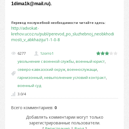
1dima1k@mail.ru).
Перевод послужебной необходимости читайте здесь:
http://advokat-
krehov.ucoz.ru/publ/perevod_po_sluzhebnoj_neobkhodi
mosti_v_abkhaziju/1-1-0-8
6277
1zorro1
увольнение с военной службы
,
военный юрист
,
северо-кавказский окруж
,
военнослужащи
,
гарнизонный
,
невыполнение условий контракт
,
военный суд
3.0
/
4
Всего комментариев
:
0
Добавлять комментарии могут только
зарегистрированные пользователи.
[
Регистрация
|
Вход
]