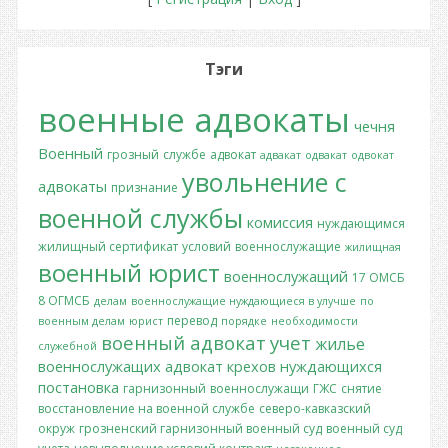
Тэги
военные адвокаты
чечня
Военный
грозный
службе
адвокат
адвакат
одвакат
одвокат
увольнение с
адвокаты
признание
военной службы
комиссия
нуждающимся
жилищный сертификат
условий
военнослужащие
жилищная
военный юрист
военнослужащий
17 ОМСБ
8 ОГМСБ
делам
военнослужащие нуждающиеся в улучше
по
перевод
военным делам
юрист
порядке
необходимости
военный адвокат
учет
жилье
служебной
военнослужащих
адвокат крехов
нуждающихся
постановка
гарнизонный
военнослужащи
ГЖС
снятие
восстановление на военной службе
северо-кавказский
окруж
грозненский гарнизонный военный суд
военный суд