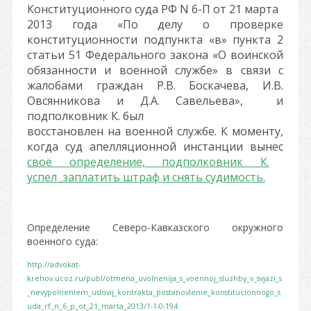
Конституционного суда РФ N 6-П от 21 марта
2013 года «По делу о проверке
конституционности подпункта «в» пункта 2
статьи 51 Федерального закона «О воинской
обязанности и военной службе» в связи с
жалобами граждан Р.В. Боскачева, И.В.
Овсянникова и Д.А. Савельева», и
подполковник К. был
восстановлен на военной службе. К моменту,
когда суд апелляционной инстанции вынес
своё определение, подполковник К.
успел
заплатить штраф и снять судимость.
Определение Северо-Кавказского окружного
военного суда:
http://advokat-
krehov.ucoz.ru/publ/otmena_uvolnenija_s_voennoj_sluzhby_v_svjazi_s
_nevypolneniem_uslovij_kontrakta_postanovlenie_konstitucionnogo_s
uda_rf_n_6_p_ot_21_marta_2013/1-1-0-194