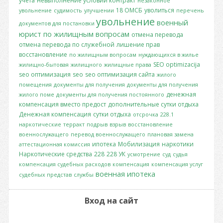
учета
невыполнение условий контракт
незаконное
18 ОМСБ
уволиться
увольнение
судимость
улучшении
перечень
увольнение
военный
документов для постановки
юрист по жилищным вопросам
отмена перевода
отмена перевода по служебной
лишение прав
восстановление
по жилищным вопросам
нуждающихся в жилье
SEO optimizacija
жилищно-бытовая
жилищного
жилищные права
seo оптимизация
seo
seo оптимизация сайта
жилого
помещения
документы для получения
документы для получения
денежная
жилого поме
документы для получения постоянного
компенсация вместо предост
дополнительные сутки отдыха
Денежная компенсация
сутки отдыха
отсрочка
228.1
наркотические
терракт
подрыв
взрыв
восстановление
военнослужащего
перевод военнослужащего
плановая замена
ипотека
Мобилизация
наркотики
аттестационная комиссия
Наркотические средства
228
228 УК
усмотрение
суд
судья
компенсация судебных расходов
компенсация
компенсация услуг
военная ипотека
судебных представ
службы
Вход на сайт