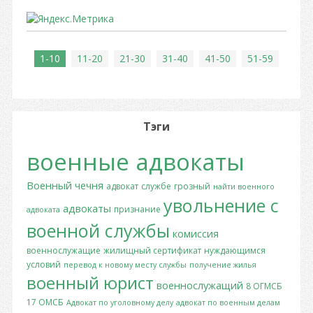
1-10
11-20
21-30
31-40
41-50
51-59
Тэги
военные адвокаты
Военный
чечня
адвокат
службе
грозный
найти военного
увольнение с
адвокаты
признание
адвоката
военной службы
комиссия
военнослужащие
жилищный сертификат
нуждающимся
условий
перевод к новому месту службы
получение жилья
военный юрист
военнослужащий
8 ОГМСБ
17 ОМСБ
Адвокат по уголовному делу
адвокат по военным делам