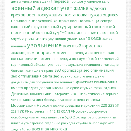
перевод
делам
жилых помещений
порядке
уголовное дело
военный адвокат
учет
жилье
адвокат
крехов
военнослужащих
постановка
нуждающихся
невыполнение условий контракт
военнослужащи
северо-
кавказский окруж
военный суд
гарнизонный
грозненский
гарнизонный военный суд
ГЖС
восстановление на военной
службе
учета
снятие
уволиться
18 ОМСБ
улучшении
жилье
увольнение
военный юрист по
военным
жилищным вопросам
отмена перевода
лишение прав
восстановление
отмена перевода по служебной
грозненский
гарнизонный
абхазия
учет военнослужащих
жилищного
жилищно-
SEO optimizacija
seo оптимизация
бытовая
жилищные права
seo оптимизация сайта
seo
военно
жилого помещения
денежная компенсация
документы для получения постоянного
вместо предост
дополнительные сутки отдыха
сутки отдыха
Денежная компенсация
отсрочка
228.1
наркотические
взрыв в
ипотека
чечне
ханкала
лист беседы
плановая замена
Мобилизация
Наркотические средства
наркотики
228
228 УК
228.1 УК РФ
встречка
ч. 4 12.15 КОАП РФ
условно-досрочное
освобождение
от наказания от н
УДО
2 оклада
распоряжении
за
штатом
усмотрение
судебные расходы
службы
выбор адвоката
военная ипотека
ходатайство