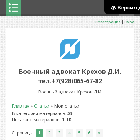
Версия
Регистрация
|
Вход
Военный адвокат Крехов Д.И.
тел.+7(928)065-67-82
Военный адвокат Крехов Д.И.
Главная
»
Статьи
» Мои статьи
В категории материалов
:
59
Показано материалов
:
1-10
Страницы
:
1
2
3
4
5
6
»