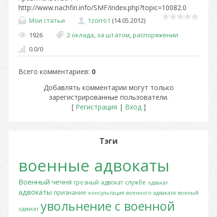
http://www.nachfin.info/SMF/index.php?topic=10082.0
Мои статьи
1zorro1
(14.05.2012)
1926
2 оклада
,
за штатом
,
распоряжении
0.0
/
0
Всего комментариев
:
0
Добавлять комментарии могут только
зарегистрированные пользователи.
[
Регистрация
|
Вход
]
Тэги
военные адвокаты
Военный
чечня
грозный
адвокат
службе
одвакат
адвокаты
признание
консультация военного адваката
военый
увольнение с военной
одвакат