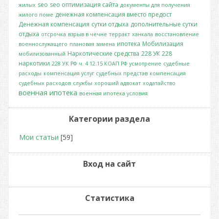
seo
seo оптимизация сайта
жилых
документы для получения
денежная компенсация вместо предост
жилого поме
Денежная компенсация
сутки отдыха
дополнительные сутки
отдыха
отсрочка
взрыв в чечне
терракт
ханкала
восстановление
ипотека
Мобилизация
военнослужащего
плановая замена
Наркотические средства
228 УК
228
мобилизованный
наркотики
228 УК РФ
ч. 4 12.15 КОАП РФ
усмотрение
судебные
расходы
компенсация услуг судебных представ
компенсация
судебных расходов
службы
хороший адвокат
ходатайство
военная ипотека
военная ипотека условия
Категории раздела
Мои статьи
[59]
Вход на сайт
Статистика