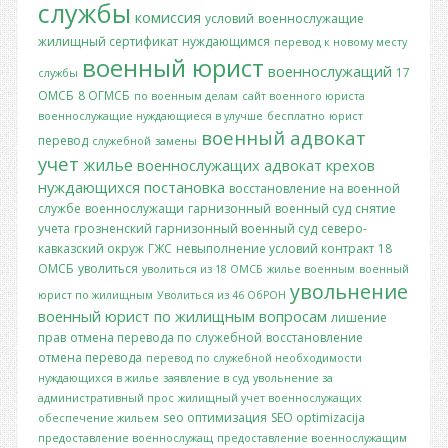
службы
комиссия
условий
военнослужащие
жилищный сертификат
нуждающимся
перевод к новому месту
военный юрист
военнослужащий
17
службы
ОМСБ
8 ОГМСБ
по военным делам
сайт военного юриста
военнослужащие нуждающиеся в улучше
бесплатно
юрист
военный адвокат
перевод
служебной
замены
учет
жилье
военнослужащих
адвокат крехов
нуждающихся
постановка
восстановление на военной
службе
военнослужащи
гарнизонный
военный суд
снятие
учета
грозненский гарнизонный военный суд
северо-
кавказский окруж
ГЖС
невыполнение условий контракт
18
ОМСБ
уволиться
уволиться из 18 ОМСБ
жилье военным
военный
увольнение
юрист по жилищным
Уволиться из 46 ОбРОН
военный юрист по жилищным вопросам
лишение
прав
отмена перевода по служебной
восстановление
отмена перевода
перевод по служебной необходимости
нуждающихся в жилье
заявление в суд
увольнение за
административный прос
жилищный учет военнослужащих
seo оптимизация
SEO optimizacija
обеспечение жильем
предоставление военнослужащ
предоставление военнослужащим