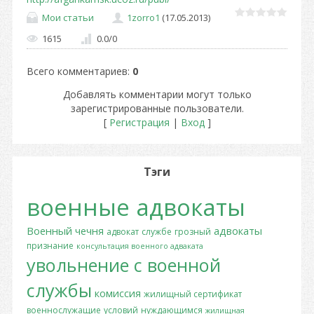
Мои статьи
1zorro1
(17.05.2013)
1615
0.0
/
0
Всего комментариев
:
0
Добавлять комментарии могут только
зарегистрированные пользователи.
[
Регистрация
|
Вход
]
Тэги
военные адвокаты
Военный
чечня
адвокаты
адвокат
службе
грозный
признание
консультация военного адваката
увольнение с военной
службы
комиссия
жилищный сертификат
военнослужащие
условий
нуждающимся
жилищная