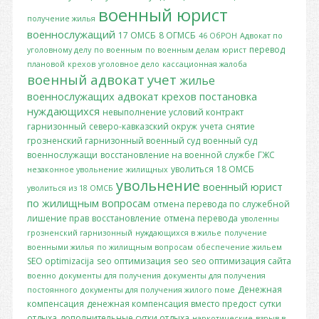
военный юрист
получение жилья
военнослужащий
17 ОМСБ
8 ОГМСБ
46 ОбРОН
Адвокат по
перевод
уголовному делу
по военным
по военным делам
юрист
плановой
крехов
уголовное дело
кассационная жалоба
военный адвокат
учет
жилье
военнослужащих
адвокат крехов
постановка
нуждающихся
невыполнение условий контракт
гарнизонный
северо-кавказский окруж
учета
снятие
грозненский гарнизонный военный суд
военный суд
военнослужащи
восстановление на военной службе
ГЖС
уволиться
18 ОМСБ
незаконное увольнение
жилищных
увольнение
военный юрист
уволиться из 18 ОМСБ
по жилищным вопросам
отмена перевода по служебной
лишение прав
восстановление
отмена перевода
уволенны
грозненский гарнизонный
нуждающихся в жилье
получение
военными жилья
по жилищным вопросам
обеспечение жильем
SEO optimizacija
seo оптимизация
seo
seo оптимизация сайта
военно
документы для получения
документы для получения
Денежная
постоянного
документы для получения жилого поме
компенсация
денежная компенсация вместо предост
сутки
отдыха
дополнительные сутки отдыха
наркотические
взрыв в