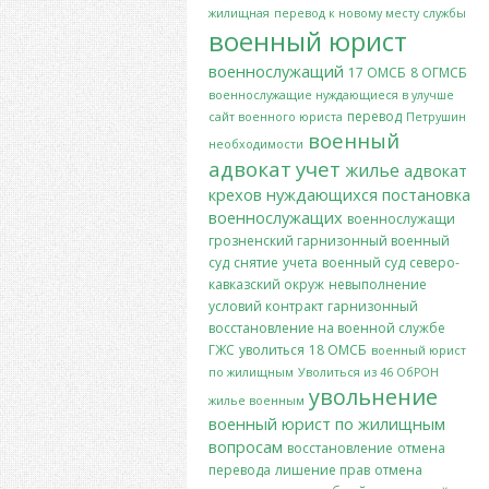
жилищная
перевод к новому месту службы
военный юрист
военнослужащий
17 ОМСБ
8 ОГМСБ
военнослужащие нуждающиеся в улучше
перевод
сайт военного юриста
Петрушин
военный
необходимости
адвокат
учет
жилье
адвокат
крехов
нуждающихся
постановка
военнослужащих
военнослужащи
грозненский гарнизонный военный
суд
снятие
учета
военный суд
северо-
кавказский окруж
невыполнение
условий контракт
гарнизонный
восстановление на военной службе
ГЖС
уволиться
18 ОМСБ
военный юрист
по жилищным
Уволиться из 46 ОбРОН
увольнение
жилье военным
военный юрист по жилищным
вопросам
восстановление
отмена
перевода
лишение прав
отмена