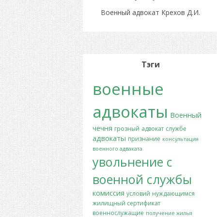
Военный адвокат Крехов Д.И.
Тэги
военные
адвокаты
Военный
чечня
грозный
адвокат
службе
адвокаты
признание
консультация
военного адваката
увольнение с
военной службы
комиссия
условий
нуждающимся
жилищный сертификат
военнослужащие
получение жилья