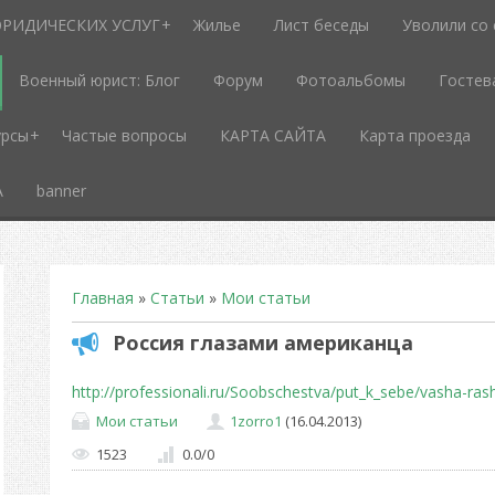
РИДИЧЕСКИХ УСЛУГ
Жилье
Лист беседы
Уволили со
Военный юрист: Блог
Форум
Фотоальбомы
Гостев
урсы
Частые вопросы
КАРТА САЙТА
Карта проезда
А
banner
Главная
»
Статьи
»
Мои статьи
Россия глазами американца
http://professionali.ru/Soobschestva/put_k_sebe/vasha-ras
Мои статьи
1zorro1
(16.04.2013)
1523
0.0
/
0