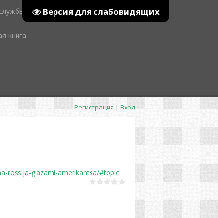
Версия для слабовидящих
 службы
ая книга
Регистрация
|
Вход
ha-rossija-glazami-amerikantsa/#topic