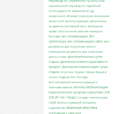
перевода по служебной
грозненский
гарнизонный
перевод по служебной
необходимости
заявление в суд
незаконное
абхазия
получение военными
жилья
учет военнослужащих
увольнение
за административный прос
жилищные
права
обеспечение жильем
жилищно-
seo оптимизация
SEO
бытовая
optimizacija
seo оптимизация сайта
seo
документы для получения
жилого
помещения
документы для получения
дополнительные сутки
жилого поме
отдыха
денежная компенсация вместо
предост
Денежная компенсация
сутки
отдыха
отсрочка
терракт
взрыв
взрыв в
чечне
подрыв
лист беседы
восстановление военнослужащего
ипотека
Мобилизация
плановая замена
Наркотические средства
наркотики
228
228 УК
ГАИ. ГИБДД
2 оклада
компенсация
ОШМ
военнослужащей
женщины
военная ипотека
ходатайство
требования к квартире