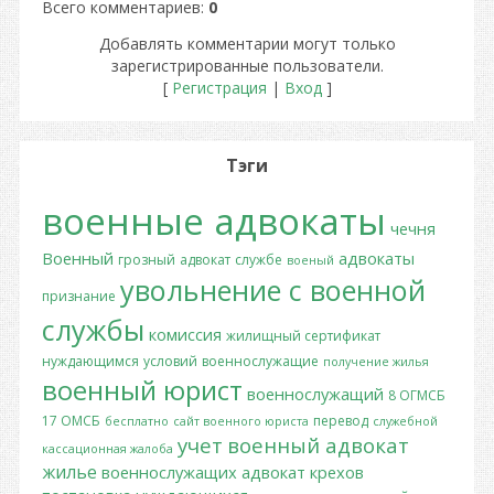
Всего комментариев
:
0
Добавлять комментарии могут только
зарегистрированные пользователи.
[
Регистрация
|
Вход
]
Тэги
военные адвокаты
чечня
Военный
адвокаты
грозный
адвокат
службе
военый
увольнение с военной
признание
службы
комиссия
жилищный сертификат
нуждающимся
условий
военнослужащие
получение жилья
военный юрист
военнослужащий
8 ОГМСБ
17 ОМСБ
перевод
бесплатно
сайт военного юриста
служебной
учет
военный адвокат
кассационная жалоба
жилье
военнослужащих
адвокат крехов