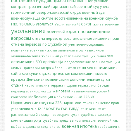
постановка
нуждающихся
невыполнение условий
контракт
грозненский гарнизонный военный суд
учета
гарнизонный
северо-кавказский окруж
военный суд
военнослужащи
снятие
восстановление на военной службе
ГЖС
18 ОМСБ
уволиться
Уволиться из 46 ОбРОН
жилье военным
увольнение
военный юрист по жилищным
вопросам
отмена перевода
восстановление
лишение прав
отмена перевода по служебной
учет военнослужащих
получение военными жилья
заявление в суд
незаконное
seo
жилищно-бытовая
жилищный учет военнослужащих
сняли
оптимизация
SEO optimizacija
предоставление военнослужащим
seo оптимизация
жилых
Приказ Министра Обороны от 30 сентя
сайта
seo
сутки отдыха
денежная компенсация вместо
предост
Денежная компенсация
дополнительные сутки
отдыха
наркотические
терракт
подрыв
теракт
лист беседы
ипотека
перевод военнослужащего
невыполнение условий
Мобилизация
228 УК
контракта
мобилизованный
Наркотические средства
228
наркотики
ст.228.1
лишение прав
управления
ч. 4 12.15 КОАП РФ
ГАИ. ГИБДД
от наказания от н
распоряжении
2 оклада
правосудие
судьи
судебные расходы
компенсация услуг судебных представ
компенсация
военной
как
военная ипотека
выбрать адвоката
ходатайство
требования к