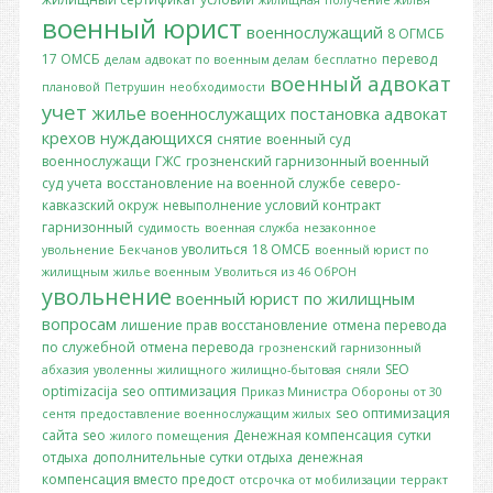
жилищная
получение жилья
военный юрист
военнослужащий
8 ОГМСБ
17 ОМСБ
перевод
делам
адвокат по военным делам
бесплатно
военный адвокат
плановой
Петрушин
необходимости
учет
жилье
военнослужащих
постановка
адвокат
крехов
нуждающихся
снятие
военный суд
военнослужащи
ГЖС
грозненский гарнизонный военный
суд
учета
восстановление на военной службе
северо-
кавказский окруж
невыполнение условий контракт
гарнизонный
судимость
военная служба
незаконное
уволиться
18 ОМСБ
увольнение
Бекчанов
военный юрист по
жилищным
жилье военным
Уволиться из 46 ОбРОН
увольнение
военный юрист по жилищным
вопросам
лишение прав
восстановление
отмена перевода
по служебной
отмена перевода
грозненский гарнизонный
SEO
абхазия
уволенны
жилищного
жилищно-бытовая
сняли
optimizacija
seo оптимизация
Приказ Министра Обороны от 30
seo оптимизация
сентя
предоставление военнослужащим жилых
сайта
seo
Денежная компенсация
сутки
жилого помещения
отдыха
дополнительные сутки отдыха
денежная
компенсация вместо предост
отсрочка от мобилизации
терракт