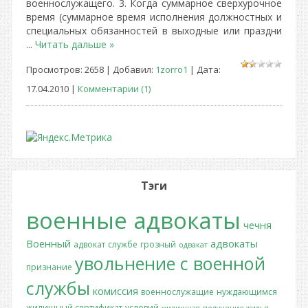
военнослужащего. 3. Когда суммарное сверхурочное
время (суммарное время исполнения должностных и
специальных обязанностей в выходные или праздни
...
Читать дальше »
Просмотров: 2658 | Добавил:
1zorro1
| Дата:
17.04.2010
|
Комментарии (1)
Тэги
военные адвокаты
чечня
Военный
адвокаты
адвокат
службе
грозный
одвакат
увольнение с военной
признание
службы
комиссия
военнослужащие
нуждающимся
жилищный сертификат
условий