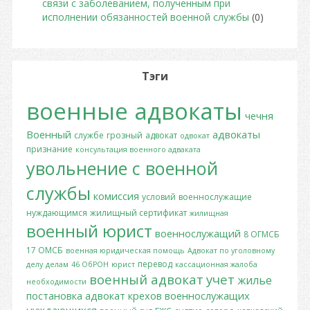
связи с заболеванием, полученным при
исполнении обязанностей военной службы
(0)
Тэги
военные адвокаты
чечня
Военный
адвокаты
службе
грозный
адвокат
одвокат
признание
консультация военного адваката
увольнение с военной
службы
комиссия
условий
военнослужащие
нуждающимся
жилищный сертификат
жилищная
военный юрист
военнослужащий
8 ОГМСБ
17 ОМСБ
военная юридическая помощь
Адвокат по уголовному
перевод
делу
делам
46 ОбРОН
юрист
кассационная жалоба
военный адвокат
учет
жилье
необходимости
постановка
адвокат крехов
военнослужащих