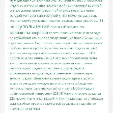
нуждающихся
военный суд
ГЖС
снятие
северо-кавказский
окруж
военнослужащи
грозненский гарнизонный военный
суд
восстановление на военной службе
невыполнение
условий контракт
гарнизонный
учета
Бекчанов
судимость
уволиться
18
военная служба
улучшении
незаконное увольнение
увольнение
военный юрист по
ОМСБ
жилищным вопросам
восстановление
отмена перевода
по служебной
отмена перевода
лишение прав
увольнение за
административный прос
незаконное
получение военными жилья
по жилищным вопросам
уволенны
заявление в суд
жилищный
SEO
учет военнослужащих
обеспечение жильем
жилищного
optimizacija
seo оптимизация
seo
seo оптимизация сайта
жилого помещения
документы для получения жилого поме
сутки отдыха
документы для получения постоянного
дополнительные сутки отдыха
денежная компенсация
вместо предост
Денежная компенсация
взрыв в грозном
ипотека
взрыв
перевод военнослужащего
несоблюдение
Мобилизация
контракта
невыполнение условий контракта
228 УК
Наркотические средства
мобилизованный
контрактник
228
наркотики
ч. 4 12.15 КОАП РФ
ГАИ. ГИБДД
судья
компенсация
услуг судебных представ
службы
выбор адвоката
ходатайство
военная ипотека