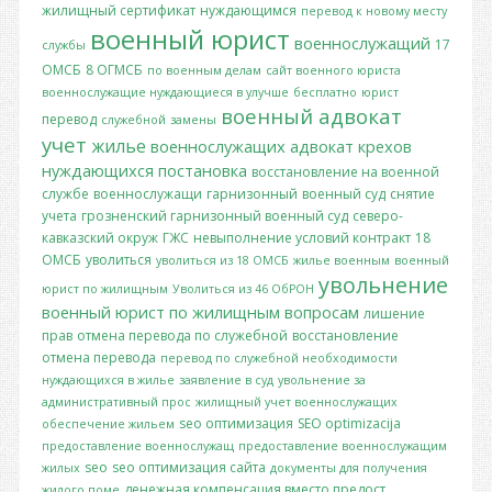
жилищный сертификат
нуждающимся
перевод к новому месту
военный юрист
военнослужащий
17
службы
ОМСБ
8 ОГМСБ
по военным делам
сайт военного юриста
военнослужащие нуждающиеся в улучше
бесплатно
юрист
военный адвокат
перевод
служебной
замены
учет
жилье
военнослужащих
адвокат крехов
нуждающихся
постановка
восстановление на военной
службе
военнослужащи
гарнизонный
военный суд
снятие
учета
грозненский гарнизонный военный суд
северо-
кавказский окруж
ГЖС
невыполнение условий контракт
18
ОМСБ
уволиться
уволиться из 18 ОМСБ
жилье военным
военный
увольнение
юрист по жилищным
Уволиться из 46 ОбРОН
военный юрист по жилищным вопросам
лишение
прав
отмена перевода по служебной
восстановление
отмена перевода
перевод по служебной необходимости
нуждающихся в жилье
заявление в суд
увольнение за
административный прос
жилищный учет военнослужащих
seo оптимизация
SEO optimizacija
обеспечение жильем
предоставление военнослужащ
предоставление военнослужащим
seo
seo оптимизация сайта
жилых
документы для получения
денежная компенсация вместо предост
жилого поме