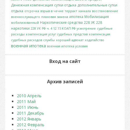
Денежная компенсация
сутки отдыха
дополнительные сутки
отдыха
отсрочка
взрыв в чечне
терракт
ханкала
восстановление
ипотека
Мобилизация
военнослужащего
плановая замена
Наркотические средства
228 УК
228
мобилизованный
наркотики
228 УК РФ
ч. 4 12.15 КОАП РФ
усмотрение
судебные
расходы
компенсация услуг судебных представ
компенсация
судебных расходов
службы
хороший адвокат
ходатайство
военная ипотека
военная ипотека условия
Вход на сайт
Архив записей
2010 Апрель
2011 Май
2011 Июнь
2011 Декабрь
2012 Январь
2012 Февраль