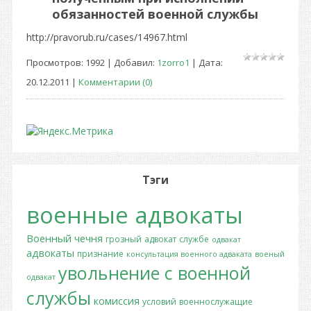
обязанностей военной службы
http://pravorub.ru/cases/14967.html
Просмотров: 1992 | Добавил:
1zorro1
| Дата:
20.12.2011
|
Комментарии (0)
Тэги
военные адвокаты
Военный
чечня
грозный
адвокат
службе
одвакат
адвокаты
признание
консультация военного адваката
военый
увольнение с военной
одвакат
службы
комиссия
условий
военнослужащие