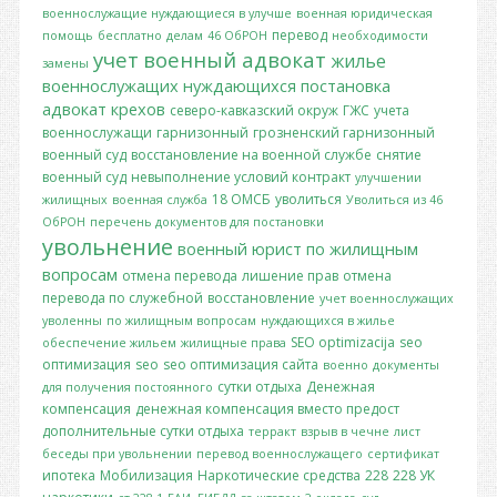
военнослужащие нуждающиеся в улучше
военная юридическая
перевод
помощь
бесплатно
делам
46 ОбРОН
необходимости
учет
военный адвокат
жилье
замены
военнослужащих
нуждающихся
постановка
адвокат крехов
северо-кавказский окруж
ГЖС
учета
военнослужащи
гарнизонный
грозненский гарнизонный
военный суд
восстановление на военной службе
снятие
военный суд
невыполнение условий контракт
улучшении
18 ОМСБ
уволиться
жилищных
военная служба
Уволиться из 46
ОбРОН
перечень документов для постановки
увольнение
военный юрист по жилищным
вопросам
отмена перевода
лишение прав
отмена
перевода по служебной
восстановление
учет военнослужащих
уволенны
по жилищным вопросам
нуждающихся в жилье
SEO optimizacija
seo
обеспечение жильем
жилищные права
оптимизация
seo
seo оптимизация сайта
военно
документы
сутки отдыха
Денежная
для получения постоянного
компенсация
денежная компенсация вместо предост
дополнительные сутки отдыха
терракт
взрыв в чечне
лист
беседы при увольнении
перевод военнослужащего
сертификат
ипотека
Мобилизация
Наркотические средства
228
228 УК