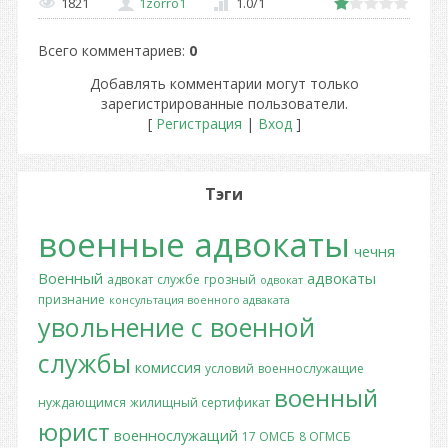
1821
1zorro1
1.0
/
1
Всего комментариев
:
0
Добавлять комментарии могут только
зарегистрированные пользователи.
[
Регистрация
|
Вход
]
Тэги
военные адвокаты
чечня
Военный
адвокаты
адвокат
службе
грозный
одвокат
признание
консультация военного адваката
увольнение с военной
службы
комиссия
условий
военнослужащие
военный
нуждающимся
жилищный сертификат
юрист
военнослужащий
17 ОМСБ
8 ОГМСБ