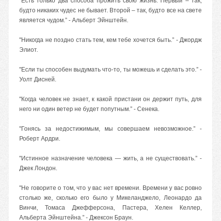
"Есть только два способа прожить свою жизнь. Первый – так,
будто никаких чудес не бывает. Второй – так, будто все на свете
является чудом.” - Альберт Эйнштейн.
"Никогда не поздно стать тем, кем тебе хочется быть.” - Джордж
Элиот.
"Если ты способен выдумать что-то, ты можешь и сделать это.” -
Уолт Дисней.
"Когда человек не знает, к какой пристани он держит путь, для
него ни один ветер не будет попутным.” - Сенека.
"Гонясь за недостижимым, мы совершаем невозможное.” -
Роберт Ардри.
"Истинное назначение человека — жить, а не существовать.” -
Джек Лондон.
"Не говорите о том, что у вас нет времени. Времени у вас ровно
столько же, сколько его было у Микеланджело, Леонардо да
Винчи, Томаса Джефферсона, Пастера, Хелен Келлер,
Альберта Эйнштейна.” - Джексон Браун.