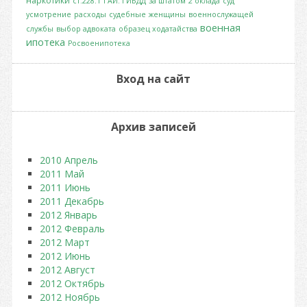
наркотики
ст.228.1
ГАИ. ГИБДД
за штатом
2 оклада
суд
усмотрение
расходы
судебные
женщины
военнослужащей
военная
службы
выбор адвоката
образец ходатайства
ипотека
Росвоенипотека
Вход на сайт
Архив записей
2010 Апрель
2011 Май
2011 Июнь
2011 Декабрь
2012 Январь
2012 Февраль
2012 Март
2012 Июнь
2012 Август
2012 Октябрь
2012 Ноябрь