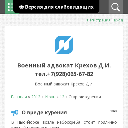
Версия для слабовидящих
Регистрация
|
Вход
Военный адвокат Крехов Д.И.
тел.+7(928)065-67-82
Военный адвокат Крехов Д.И.
Главная
»
2012
»
Июнь
»
12
» О вреде курения
О вреде курения
14:29
В Нью-Йорке возле небоскреба стоит прилично
одетый мужчина и курит.