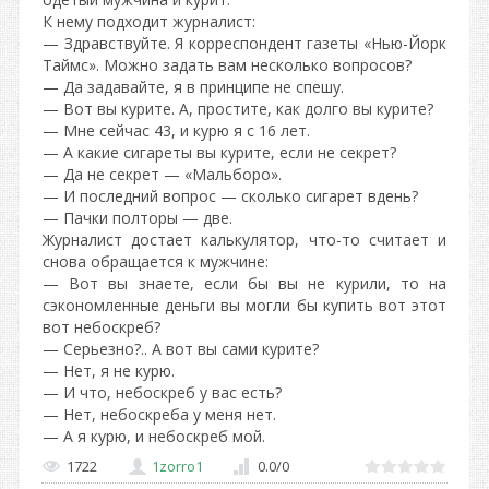
К нему подходит журналист:
— Здравствуйте. Я корреспондент газеты «Нью-Йорк
Таймс». Можно задать вам несколько вопросов?
— Да задавайте, я в принципе не спешу.
— Вот вы курите. А, простите, как долго вы курите?
— Мне сейчас 43, и курю я с 16 лет.
— А какие сигареты вы курите, если не секрет?
— Да не секрет — «Мальборо».
— И последний вопрос — сколько сигарет вдень?
— Пачки полторы — две.
Журналист достает калькулятор, что-то считает и
снова обращается к мужчине:
— Вот вы знаете, если бы вы не курили, то на
сэкономленные деньги вы могли бы купить вот этот
вот небоскреб?
— Серьезно?.. А вот вы сами курите?
— Нет, я не курю.
— И что, небоскреб у вас есть?
— Нет, небоскреба у меня нет.
— А я курю, и небоскреб мой.
1722
1zorro1
0.0
/
0