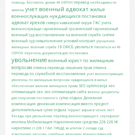
перевод
помощь
бесплатно
делам
46 ОбРОН
необходимости
учет
военный адвокат
жилье
замены
военнослужащих
нуждающихся
постановка
адвокат крехов
северо-кавказский окруж
ГЖС
учета
военнослужащи
гарнизонный
грозненский гарнизонный
военный суд
восстановление на военной службе
снятие
военный суд
невыполнение условий контракт
улучшении
18 ОМСБ
уволиться
жилищных
военная служба
Уволиться из 46
ОбРОН
перечень документов для постановки
увольнение
военный юрист по жилищным
вопросам
отмена перевода
лишение прав
отмена
перевода по служебной
восстановление
учет военнослужащих
уволенны
по жилищным вопросам
нуждающихся в жилье
SEO optimizacija
seo
обеспечение жильем
жилищные права
оптимизация
seo
seo оптимизация сайта
военно
документы
сутки отдыха
Денежная
для получения постоянного
компенсация
денежная компенсация вместо предост
дополнительные сутки отдыха
терракт
взрыв в чечне
лист
беседы при увольнении
перевод военнослужащего
сертификат
ипотека
Мобилизация
Наркотические средства
228
228 УК
наркотики
ст.228.1
ГАИ. ГИБДД
за штатом
2 оклада
суд
усмотрение
расходы
судебные
женщины
военнослужащей