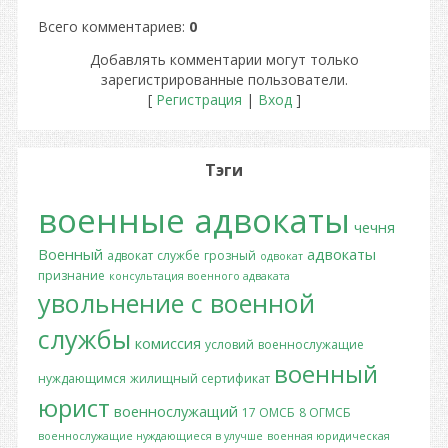
Всего комментариев
:
0
Добавлять комментарии могут только
зарегистрированные пользователи.
[
Регистрация
|
Вход
]
Тэги
военные адвокаты
чечня
Военный
адвокаты
адвокат
службе
грозный
одвокат
признание
консультация военного адваката
увольнение с военной
службы
комиссия
условий
военнослужащие
военный
нуждающимся
жилищный сертификат
юрист
военнослужащий
17 ОМСБ
8 ОГМСБ
военнослужащие нуждающиеся в улучше
военная юридическая