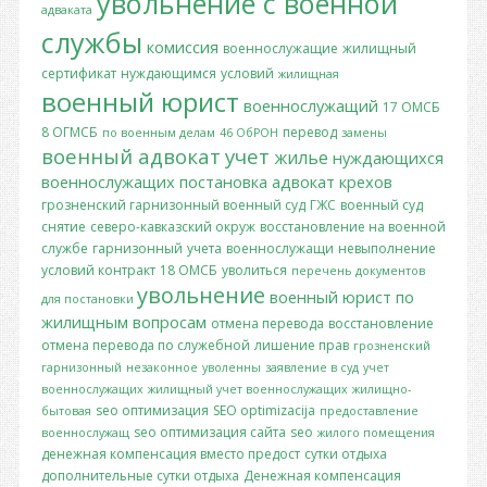
увольнение с военной
адваката
службы
комиссия
военнослужащие
жилищный
сертификат
нуждающимся
условий
жилищная
военный юрист
военнослужащий
17 ОМСБ
8 ОГМСБ
перевод
по военным делам
46 ОбРОН
замены
военный адвокат
учет
жилье
нуждающихся
военнослужащих
постановка
адвокат крехов
грозненский гарнизонный военный суд
ГЖС
военный суд
снятие
северо-кавказский окруж
восстановление на военной
службе
гарнизонный
учета
военнослужащи
невыполнение
условий контракт
18 ОМСБ
уволиться
перечень документов
увольнение
военный юрист по
для постановки
жилищным вопросам
отмена перевода
восстановление
отмена перевода по служебной
лишение прав
грозненский
гарнизонный
незаконное
уволенны
заявление в суд
учет
военнослужащих
жилищный учет военнослужащих
жилищно-
seo оптимизация
SEO optimizacija
бытовая
предоставление
seo оптимизация сайта
seo
военнослужащ
жилого помещения
денежная компенсация вместо предост
сутки отдыха
дополнительные сутки отдыха
Денежная компенсация