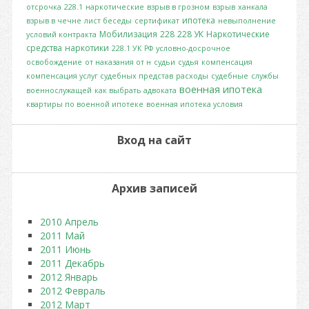
отсрочка
228.1
наркотические
взрыв в грозном
взрыв
ханкала
ипотека
взрыв в чечне
лист беседы
сертификат
невыполнение
Мобилизация
228
228 УК
Наркотические
условий контракта
средства
наркотики
228.1 УК РФ
условно-досрочное
освобождение
от наказания от н
судьи
судья
компенсация
компенсация услуг судебных представ
расходы
судебные
службы
военная ипотека
военнослужащей
как выбрать адвоката
квартиры по военной ипотеке
военная ипотека условия
Вход на сайт
Архив записей
2010 Апрель
2011 Май
2011 Июнь
2011 Декабрь
2012 Январь
2012 Февраль
2012 Март