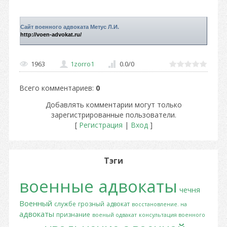
Сайт военного адвоката Метус Л.И.
http://voen-advokat.ru/
1963
1zorro1
0.0
/
0
Всего комментариев
:
0
Добавлять комментарии могут только
зарегистрированные пользователи.
[
Регистрация
|
Вход
]
Тэги
военные адвокаты
чечня
Военный
службе
грозный
адвокат
восстановление. на
адвокаты
признание
военый одвакат
консультация военного