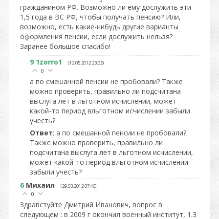
гражданином РФ. Возможно ли ему дослужить эти
1,5 года в ВС РФ, чтобы получать пенсию? Или,
возможно, есть какие-нибудь другие варианты
оформления пенсии, если дослужить нельзя?
Заранее большое спасибо!
9
1zorro1
(12.05.2012 23:32)
0
а по смешанной пенсии не пробовали? Также
можно проверить, правильно ли подсчитана
выслуга лет в льготном исчислении, может
какой-то период вльготном исчислении забыли
учесть?
Ответ
: а по смешанной пенсии не пробовали?
Также можно проверить, правильно ли
подсчитана выслуга лет в льготном исчислении,
может какой-то период вльготном исчислении
забыли учесть?
6
Михаил
(29.03.2012 07:46)
0
Здравстуйте Дмитрий Иванович, вопрос в
следующем : в 2009 г окончил военный институт, 1.3