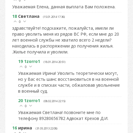
0
Уважаемая Елена, данная выплата Вам положена.
18
Светлана
(15.01.2014 17:36)
0
здравствуйте! подскажите, пожалуйста, имели ли
право уволить меня из рядов ВС РФ, если мне до 20
лет военной службы не хватило всего 2 недели?
находилась в распоряжении до получения жилья.
.Жилье получила и уволили.
19
1zorro1
(18.01.2014 20:51)
0
Уважаемая Ирина! Уволить теоретически могут,
но у Вас есть шанс восстановиться в на военной
службе и в списках части, обжаловав увольнение
в военный суд.
20
1zorro1
(08.02.2014 22:15)
0
Уважаемая Светлана! позвоните мне по
телефону 89280656782 Адвокат Крехов Д.И.
16
ирина
(31.05.2013 22:08)