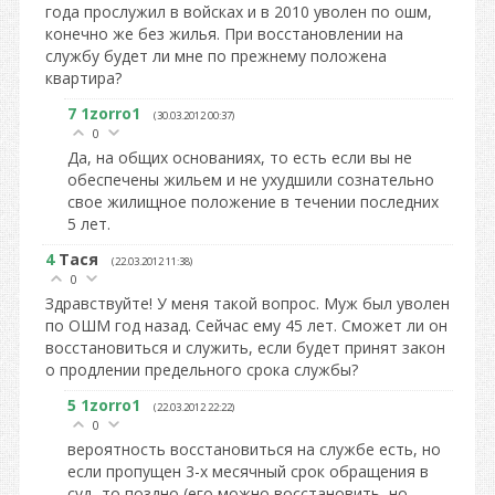
года прослужил в войсках и в 2010 уволен по ошм,
конечно же без жилья. При восстановлении на
службу будет ли мне по прежнему положена
квартира?
7
1zorro1
(30.03.2012 00:37)
0
Да, на общих основаниях, то есть если вы не
обеспечены жильем и не ухудшили сознательно
свое жилищное положение в течении последних
5 лет.
4
Тася
(22.03.2012 11:38)
0
Здравствуйте! У меня такой вопрос. Муж был уволен
по ОШМ год назад. Сейчас ему 45 лет. Сможет ли он
восстановиться и служить, если будет принят закон
о продлении предельного срока службы?
5
1zorro1
(22.03.2012 22:22)
0
вероятность восстановиться на службе есть, но
если пропущен 3-х месячный срок обращения в
суд- то поздно (его можно восстановить, но