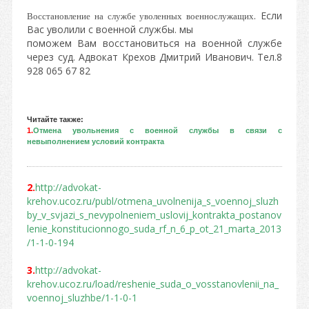
. Если
Восстановление на службе уволенных военнослужащих
Вас уволили с военной службы. мы
поможем Вам восстановиться на военной службе
через суд. Адвокат Крехов Дмитрий Иванович. Тел.8
928 065 67 82
Читайте также:
1.
Отмена увольнения с военной службы в связи с
невыполнением условий контракта
2.
http://advokat-
krehov.ucoz.ru/publ/otmena_uvolnenija_s_voennoj_sluzh
by_v_svjazi_s_nevypolneniem_uslovij_kontrakta_postanov
lenie_konstitucionnogo_suda_rf_n_6_p_ot_21_marta_2013
/1-1-0-194
3.
http://advokat-
krehov.ucoz.ru/load/reshenie_suda_o_vosstanovlenii_na_
voennoj_sluzhbe/1-1-0-1