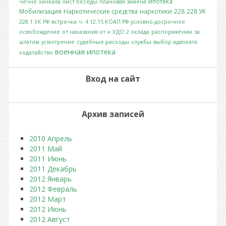
ипотека
чечне
ханкала
лист беседы
плановая замена
Мобилизация
Наркотические средства
наркотики
228
228 УК
228.1 УК РФ
встречка
ч. 4 12.15 КОАП РФ
условно-досрочное
освобождение
от наказания от н
УДО
2 оклада
распоряжении
за
штатом
усмотрение
судебные расходы
службы
выбор адвоката
военная ипотека
ходатайство
Вход на сайт
Архив записей
2010 Апрель
2011 Май
2011 Июнь
2011 Декабрь
2012 Январь
2012 Февраль
2012 Март
2012 Июнь
2012 Август