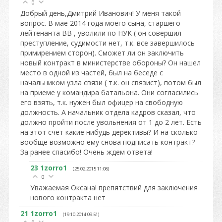
0
Добрый день,Дмитрий Иванович! У меня такой
вопрос. В мае 2014 года моего сына, старшего
лейтенанта ВВ , уволили по НУК ( он совершил
преступление, судимости нет, т.к. все завершилось
примирением сторон). Сможет ли он заключить
новый контракт в министерстве обороны? Он нашел
место в одной из частей, был на беседе с
начальником узла связи ( т.к. он связист), потом был
на приеме у командира батальона. Они согласились
его взять, т.к. нужен был офицер на свободную
должность. А начальник отдела кадров сказал, что
должно пройти после увольнения от 1 до 2 лет. Есть
на этот счет какие нибудь дерективы? И на сколько
вообще возможно ему снова подписать контракт?
За ранее спасибо! Очень ждем ответа!
23
1zorro1
(25.02.2015 11:08)
0
Уважаемая Оксана! препятствий для заключения
нового контракта нет
21
1zorro1
(19.10.2014 09:51)