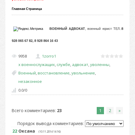
Главная Страница
ВОЕННЫЙ АДВОКАТ
, военный юрист ТЕЛ.:
8
928 065 67 82, 8 928 864 16 43
9958
1zorro1
х военнослужащих
,
службе
,
адвокат
,
уволенны
,
Военный
,
восстановление
,
увольнение
,
незаконное
0.0
/
0
Всего комментариев
:
23
1
2
»
Порядок вывода комментариев:
22
Оксана
(10.11.2014 14:16)