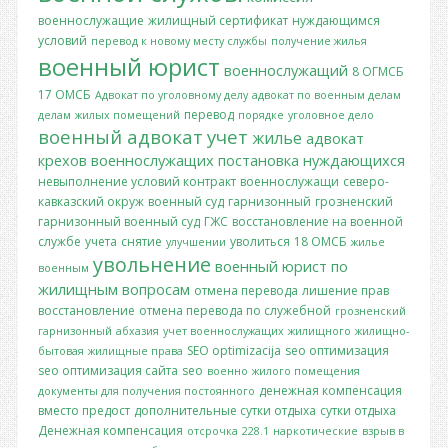
военнослужащие
жилищный сертификат
нуждающимся
условий
перевод к новому месту службы
получение жилья
военный юрист
военнослужащий
8 ОГМСБ
17 ОМСБ
Адвокат по уголовному делу
адвокат по военным делам
перевод
делам
жилых помещений
порядке
уголовное дело
военный адвокат
учет
жилье
адвокат
крехов
военнослужащих
постановка
нуждающихся
невыполнение условий контракт
военнослужащи
северо-
кавказский окруж
военный суд
гарнизонный
грозненский
гарнизонный военный суд
ГЖС
восстановление на военной
службе
учета
снятие
уволиться
18 ОМСБ
улучшении
жилье
увольнение
военный юрист по
военным
жилищным вопросам
отмена перевода
лишение прав
восстановление
отмена перевода по служебной
грозненский
гарнизонный
абхазия
учет военнослужащих
жилищного
жилищно-
SEO optimizacija
seo оптимизация
бытовая
жилищные права
seo оптимизация сайта
seo
военно
жилого помещения
денежная компенсация
документы для получения постоянного
вместо предост
дополнительные сутки отдыха
сутки отдыха
Денежная компенсация
отсрочка
228.1
наркотические
взрыв в