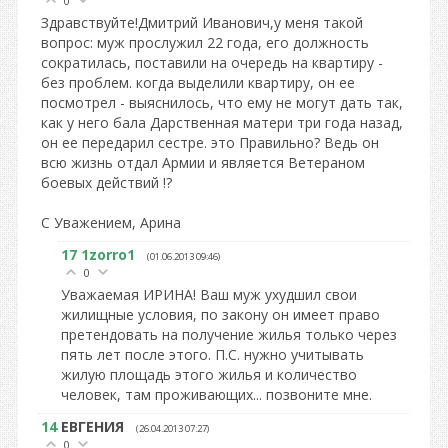
0
Здравствуйте!Дмитрий Иванович,у меня такой
вопрос: муж прослужил 22 года, его должность
сократилась, поставили на очередь на квартиру -
без проблем. когда выделили квартиру, он ее
посмотрел - выяснилось, что ему не могут дать так,
как у него бала Дарственная матери три года назад,
он ее передарил сестре. это Правильно? Ведь он
всю жизнь отдал Армии и является Ветераном
боевых действий !?
С Уважением, Арина
17
1zorro1
(01.06.2013 09:46)
0
Уважаемая ИРИНА! Ваш муж ухудшил свои
жилищные условия, по закону он имеет право
претендовать на получение жилья только через
пять лет после этого. П.С. нужно учитывать
жилую площадь этого жилья и количество
человек, там проживающих... позвоните мне.
14
ЕВГЕНИЯ
(26.04.2013 07:27)
0