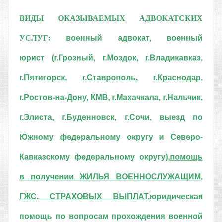
ВИДЫ ОКАЗЫВАЕМЫХ АДВОКАТСКИХ
УСЛУГ:
военный адвокат
,
военный
юрист
(г.Грозный, г.Моздок, г.Владикавказ,
г.Пятигорск, г.Ставрополь, г.Краснодар,
г.Ростов-на-Дону, КМВ, г.Махачкала, г.Нальчик,
г.Элиста, г.Буденновск, г.Сочи, выезд по
Южному федеральному округу и Северо-
Кавказскому федеральному округу)
,
помощь
в получении ЖИЛЬЯ ВОЕННОСЛУЖАЩИМ,
ГЖС, СТРАХОВЫХ ВЫПЛАТ
,
юридическая
помощь по вопросам прохождения военной