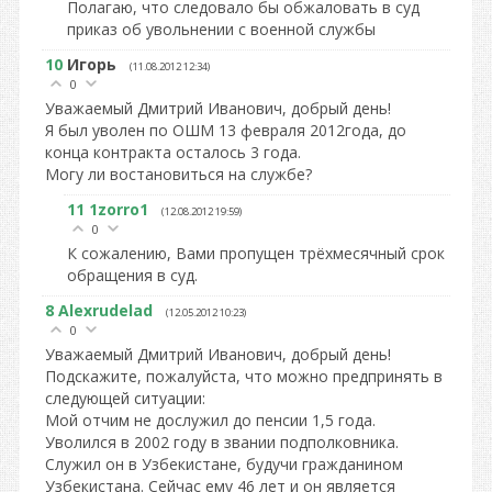
Полагаю, что следовало бы обжаловать в суд
приказ об увольнении с военной службы
10
Игорь
(11.08.2012 12:34)
0
Уважаемый Дмитрий Иванович, добрый день!
Я был уволен по ОШМ 13 февраля 2012года, до
конца контракта осталось 3 года.
Могу ли востановиться на службе?
11
1zorro1
(12.08.2012 19:59)
0
К сожалению, Вами пропущен трёхмесячный срок
обращения в суд.
8
Alexrudelad
(12.05.2012 10:23)
0
Уважаемый Дмитрий Иванович, добрый день!
Подскажите, пожалуйста, что можно предпринять в
следующей ситуации:
Мой отчим не дослужил до пенсии 1,5 года.
Уволился в 2002 году в звании подполковника.
Служил он в Узбекистане, будучи гражданином
Узбекистана. Сейчас ему 46 лет и он является