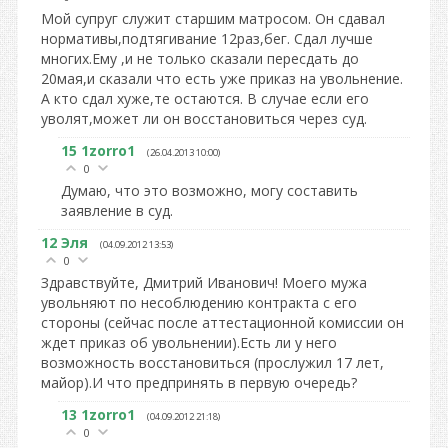
Мой супруг служит старшим матросом. Он сдавал
нормативы,подтягивание 12раз,бег. Сдал лучше
многих.Ему ,и не только сказали пересдать до
20мая,и сказали что есть уже приказ на увольнение.
А кто сдал хуже,те остаются. В случае если его
уволят,может ли он восстановиться через суд.
15
1zorro1
(26.04.2013 10:00)
0
Думаю, что это возможно, могу составить
заявление в суд.
12
Эля
(04.09.2012 13:53)
0
Здравствуйте, Дмитрий Иванович! Моего мужа
увольняют по несоблюдению контракта с его
стороны (сейчас после аттестационной комиссии он
ждет приказ об увольнении).Есть ли у него
возможность восстановиться (прослужил 17 лет,
майор).И что предпринять в первую очередь?
13
1zorro1
(04.09.2012 21:18)
0