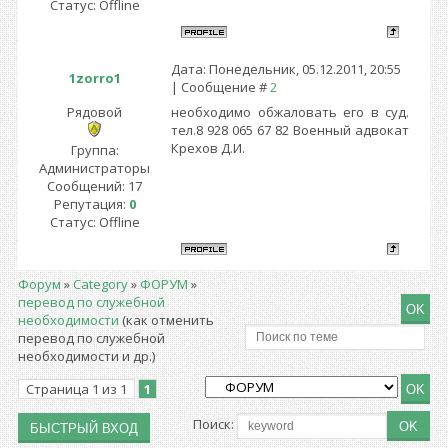
Статус:
Offline
Дата: Понедельник, 05.12.2011, 20:55
1zorro1
| Сообщение #
2
Рядовой
необходимо обжаловать его в суд.
тел.8 928 065 67 82 Военный адвокат
Крехов Д.И.
Группа:
Администраторы
Сообщений:
17
Репутация:
0
Статус:
Offline
Форум
»
Сategory
»
ФОРУМ
»
перевод по служебной
необходимости
(как отменить
перевод по служебной
необходимости и др.)
Страница
1
из
1
1
Поиск: