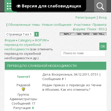
Версия для слабовидящих
Регистрация
|
Вход
[
Обновленные темы
·
Новые сообщения
·
Участники
·
Правила
форума
·
Поиск
·
RSS
]
Страница
1
из
1
1
Форум
»
Сategory
»
ФОРУМ
»
перевод по служебной
необходимости
(как отменить
перевод по служебной
необходимости и др.)
ПЕРЕВОД ПО СЛУЖЕБНОЙ НЕОБХОДИМОСТИ
Дата: Воскресенье, 04.12.2011, 07:51 |
1zorro1
Сообщение #
1
Рядовой
Издан приказ о переводе из Чечни
в Абхазию. Как его отменить?
Группа:
Администраторы
Сообщений:
17
Репутация:
0