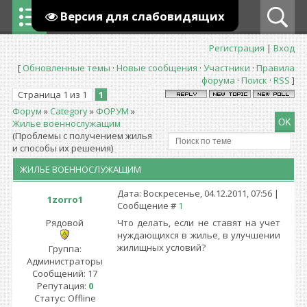
Версия для слабовидящих
Регистрация
|
Вход
[
Обновленные темы
·
Новые сообщения
·
Участники
·
Правила
форума
·
Поиск
·
RSS
]
Страница
1
из
1
1
Форум
»
Сategory
»
ФОРУМ
»
Жилье военнослужащим
(Проблемы с получением жилья
и способы их решения)
ЖИЛЬЕ ВОЕННОСЛУЖАЩИМ
Дата: Воскресенье, 04.12.2011, 07:56 |
1zorro1
Сообщение #
1
Рядовой
Что делать, если не ставят на учет
нуждающихся в жилье, в улучшении
жилищных условий?
Группа:
Администраторы
Сообщений:
17
Репутация:
0
Статус:
Offline